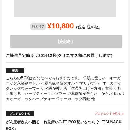
¥10,800
67
残り
(税込/送料込)
販売終了
ご提供予定時期：201612月(クリスマス前にお届けします）
概要
こちらのBOXはどなたへでもおすすめです。 ♡肌に優しい オーガ
ニック入浴剤ボトル ♡最高級今治タオル ♡オリジナル オーガニッ
クレッグウォーマー ♡名医が教える『体温を上げる方法』書籍 ♡持
ち歩ける ハーブティータンブラー ♡薬剤師が選んだ からだポカポ
カオーガニックハーブティー ♡オーガニック石鹸 他
プロジェクト名
プロジェクトを見る
arrow_forward
がん患者さんへ贈る お見舞いGIFT BOX想いをつなぐ『TSUNAGU-
BOX』