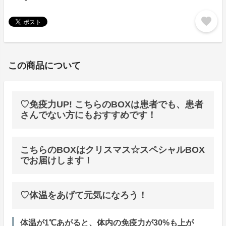
favorite
この商品について
♡免疫力UP! こちらのBOXは患者でも、患者
さんでない方にもおすすめです！
こちらのBOXはクリスマス☆スペシャルBOX
でお届けします！
♡体温をあげて元気になろう！
体温が1℃あがると、体内の免疫力が30%も上が