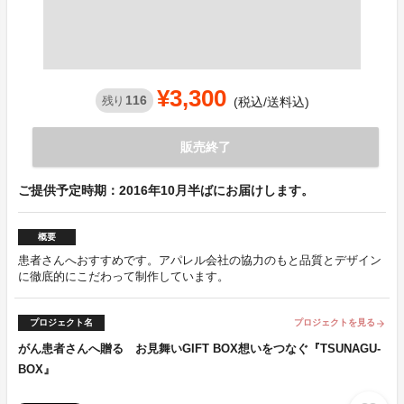
¥3,300
116
残り
(税込/送料込)
販売終了
ご提供予定時期：2016年10月半ばにお届けします。
概要
患者さんへおすすめです。アパレル会社の協力のもと品質とデザイン
に徹底的にこだわって制作しています。
プロジェクト名
プロジェクトを見る
arrow_forward
がん患者さんへ贈る お見舞いGIFT BOX想いをつなぐ『TSUNAGU-
BOX』