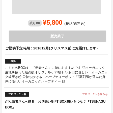
¥5,800
80
残り
(税込/送料込)
販売終了
ご提供予定時期：201612月(クリスマス前にお届けします）
概要
こちらのBOXは、『患者さん』に特におすすめです ♡オーガニック
生地を使った最高級オリジナルケア帽子 ♡お口に優しい オーガニッ
ク歯磨き粉 ♡持ち歩ける ハーブティーポット ♡薬剤師が選んだ身
体に優しいオーガニックハーブティー 他
プロジェクト名
プロジェクトを見る
arrow_forward
がん患者さんへ贈る お見舞いGIFT BOX想いをつなぐ『TSUNAGU-
BOX』