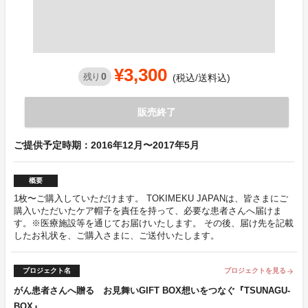
¥3,300
0
残り
(税込/送料込)
販売終了
ご提供予定時期：2016年12月〜2017年5月
概要
1枚〜ご購入していただけます。 TOKIMEKU JAPANは、皆さまにご
購入いただいたケア帽子を責任を持って、必要な患者さんへ届けま
す。※医療施設等を通じてお届けいたします。 その後、届け先を記載
したお礼状を、ご購入さまに、ご送付いたします。
プロジェクト名
プロジェクトを見る
arrow_forward
がん患者さんへ贈る お見舞いGIFT BOX想いをつなぐ『TSUNAGU-
BOX』