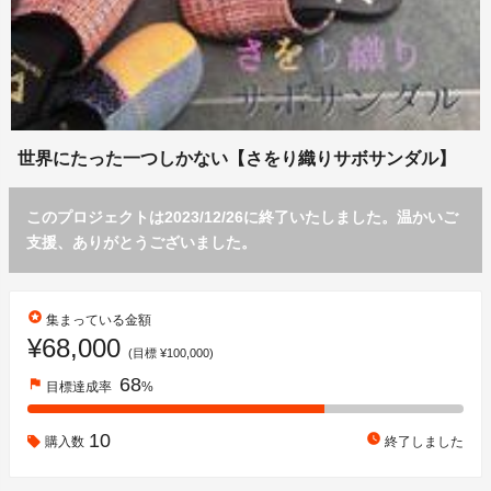
世界にたった一つしかない【さをり織りサボサンダル】
このプロジェクトは2023/12/26に終了いたしました。温かいご
支援、ありがとうございました。
stars
集まっている金額
¥68,000
(目標 ¥100,000)
68
flag
目標達成率
%
10
watch_later
購入数
終了しました