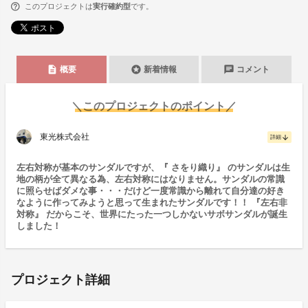
このプロジェクトは
実行確約型
です。
description
stars
chat
概要
新着情報
コメント
＼このプロジェクトのポイント／
東光株式会社
arrow_downward
詳細
左右対称が基本のサンダルですが、『 さをり織り』 のサンダルは生
地の柄が全て異なる為、左右対称にはなりません。サンダルの常識
に照らせばダメな事・・・だけど一度常識から離れて自分達の好き
なように作ってみようと思って生まれたサンダルです！！ 『左右非
対称』 だからこそ、世界にたった一つしかないサボサンダルが誕生
しました！
プロジェクト詳細