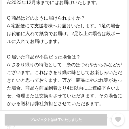
A:2023年12月末までにはお届けいたします。
Q:商品はどのように届けられますか？
A:宅配便にて支援者様へお届けいたします。1足の場合
は靴箱に入れて紙袋でお届け。2足以上の場合は段ボー
ルに入れてお届けします。
Q:届いた商品が不良だった場合は？
A:さをり織りの特徴として、糸のほつれやからみなどが
ございます。これはさをり織の味としてお楽しみいただ
きたいと思っております。万が一商品にやぶれ等があっ
た場合、商品を商品到着より4日以内にご連絡下さいま
せ。修理または交換をさせていただきます。その場合に
かかる送料は弊社負担とさせていただきます。
favorite
Q:サイズが合わない場合は交換・キャンセルはできます
プロジェクトは終了いたしました
か？