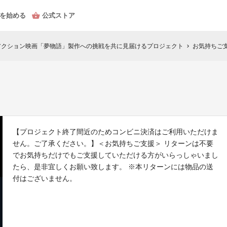
を始める
公式ストア
アクション映画「夢物語」製作への挑戦を共に見届けるプロジェクト
お気持ちご
chevron_right
【プロジェクト終了間近のためコンビニ決済はご利用いただけま
せん。ご了承ください。】＜お気持ちご支援＞ リターンは不要
でお気持ちだけでもご支援していただける方がいらっしゃいまし
たら、是非宜しくお願い致します。 ※本リターンには物品の送
付はございません。