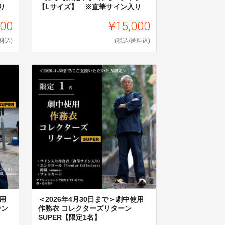
り
【Lサイズ】 ※直筆サイン入り
000
¥15,000
料込)
(税込/送料込)
用
＜2026年4月30日まで＞劇中使用
ーン
作務衣 コレクターズリターン
SUPER【限定1名】