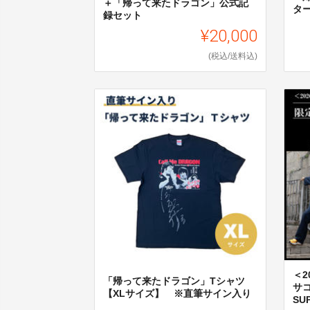
＋「帰って来たドラゴン」公式記
タ
録セット
¥20,000
(税込/送料込)
＜2
「帰って来たドラゴン」Tシャツ
サ
【XLサイズ】 ※直筆サイン入り
SU