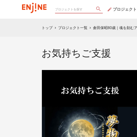
プロジェクト
トップ
プロジェクト一覧
倉田保昭80歳｜魂を刻む
chevron_right
chevron_right
お気持ちご支援