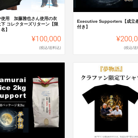
中使用 加藤雅也さん使用の衣
Executive Supporters【成
上下 コレクターズリターン【限
付き】
１名】
¥100,000
¥200,
(税込/送料込)
(税込/送