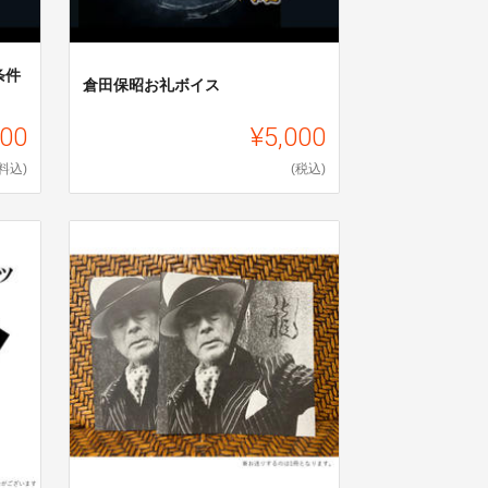
立条件
倉田保昭お礼ボイス
000
¥5,000
料込)
(税込)