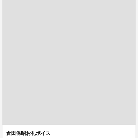
倉田保昭お礼ボイス