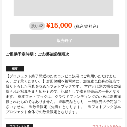
¥15,000
42
残り
(税込/送料込)
販売終了
ご提供予定時期：ご支援確認後順次
概要
【プロジェクト終了間近のためコンビニ決済はご利用いただけませ
ん。ご了承ください。】倉田保昭を被写体に、加藤雅也自身の視点で
撮り下ろした写真を収めたフォトブックです。 本作とは別の機会に撮
影された写真をまとめたもので、記録として残る非売品の一冊となり
ます。 ※本フォトブックは、クラウドファンディングのために新規撮
影されたものではありません。 ※非売品となり、一般販売の予定はご
ざいません。 ※数量限定（先着）となります。 ※フォトブックは本
プロジェクト全体での数量限定となります。
プロジェクト名
プロジェクトを見る
arrow_forward