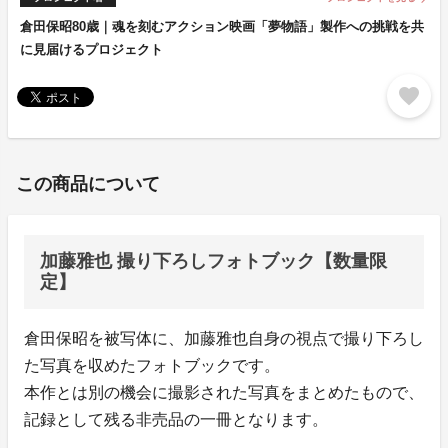
倉田保昭80歳｜魂を刻むアクション映画「夢物語」製作への挑戦を共
に見届けるプロジェクト
favorite
この商品について
加藤雅也 撮り下ろしフォトブック【数量限
定】
倉田保昭を被写体に、加藤雅也自身の視点で撮り下ろし
た写真を収めたフォトブックです。
本作とは別の機会に撮影された写真をまとめたもので、
記録として残る非売品の一冊となります。