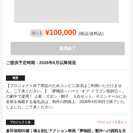
¥100,000
1
残り
(税込/送料込)
販売終了
ご提供予定時期：2026年6月以降発送
概要
【プロジェクト終了間近のためコンビニ決済はご利用いただけませ
ん。ご了承ください。】「夢物語～ハート･オブ･ドラゴン龍的心～」
の劇中で使用！ 上着・ズボン・帽子 ３点セット。※エンドールにお
名前を掲載する返礼品は、制作の関係上、2026年4月30日で終了いた
しました。ご了承ください。
プロジェクト名
プロジェクトを見る
arrow_forward
倉田保昭80歳｜魂を刻むアクション映画「夢物語」製作への挑戦を共