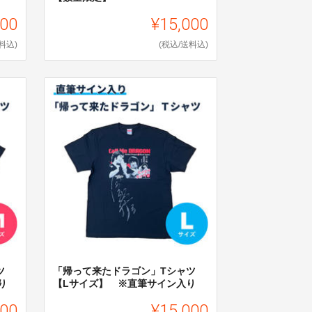
000
¥15,000
料込)
(税込/送料込)
ツ
「帰って来たドラゴン」Tシャツ
り
【Lサイズ】 ※直筆サイン入り
000
¥15,000