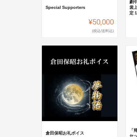
劇
Special Supporters
裳
定
¥50,000
(税込/送料込)
「
倉田保昭お礼ボイス
セ