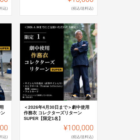
料込)
(税込/送料込)
用
＜2026年4月30日まで＞劇中使用
ーン
作務衣 コレクターズリターン
SUPER【限定1名】
000
¥100,000
料込)
(税込/送料込)