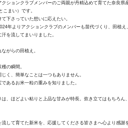
アクションクラブメンバーのご両親が丹精込めて育てた奈良県
おとこまい）です。
けて下さっていた想いに応えたい。
2024年よりアクションクラブのメンバーも苗代づくり、田植え
に汗を流してまいりました。
れながらの田植え。
。
収穫の瞬間。
同じく、簡単なことは一つもありません。
宝であるお米一粒の重みを知りました。
りは、ほどよい粘りと上品な甘みが特長。炊き立てはもちろん
。
を流して育てた新米を、応援してくださる皆さまへ心より感謝