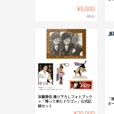
¥5,000
(税込)
加藤雅也 撮り下ろしフォトブック
「
＋「帰って来たドラゴン」公式記
タ
録セット
¥20,000