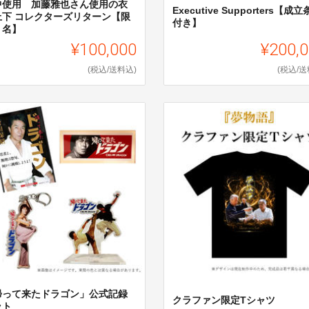
中使用 加藤雅也さん使用の衣
Executive Supporters【成
上下 コレクターズリターン【限
付き】
１名】
¥100,000
¥200,
(税込/送料込)
(税込/送
帰って来たドラゴン」公式記録
クラファン限定Tシャツ
ット