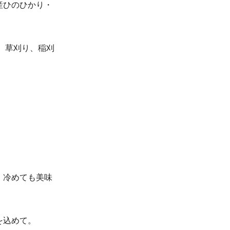
産ひのひかり・
、草刈り、稲刈
、冷めても美味
を込めて。