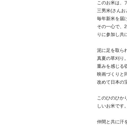
このお米は、
三男米(さん
毎年新米を届
その一心で、
りに参加し共
泥に足を取ら
真夏の草刈り
重みを感じる
映画づくりと
改めて日本の
このひのひか
しいお米です
仲間と共に汗