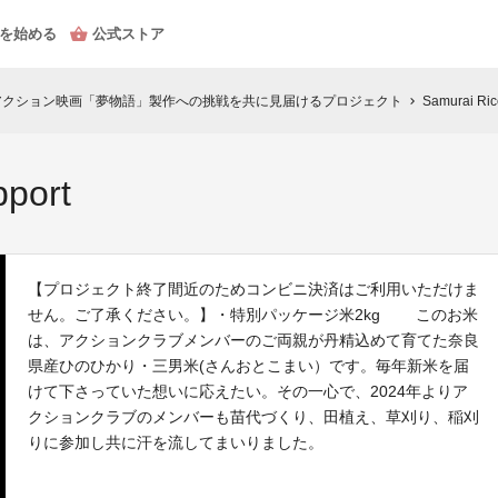
を始める
公式ストア
アクション映画「夢物語」製作への挑戦を共に見届けるプロジェクト
Samurai Ric
chevron_right
pport
【プロジェクト終了間近のためコンビニ決済はご利用いただけま
せん。ご了承ください。】・特別パッケージ米2kg このお米
は、アクションクラブメンバーのご両親が丹精込めて育てた奈良
県産ひのひかり・三男米(さんおとこまい）です。毎年新米を届
けて下さっていた想いに応えたい。その一心で、2024年よりア
クションクラブのメンバーも苗代づくり、田植え、草刈り、稲刈
りに参加し共に汗を流してまいりました。