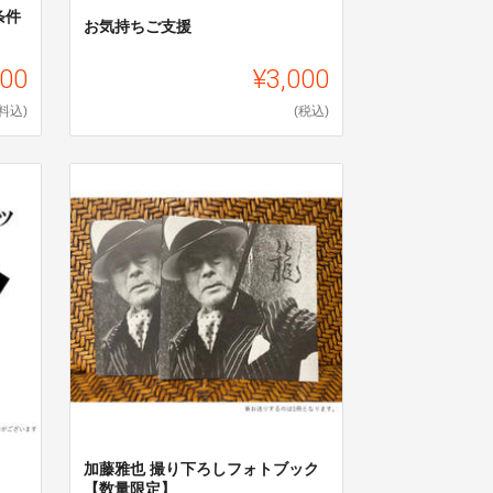
立条件
お気持ちご支援
000
¥3,000
料込)
(税込)
加藤雅也 撮り下ろしフォトブック
【数量限定】