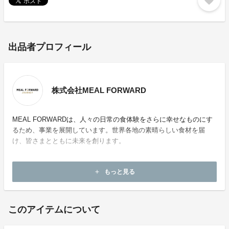
favorite
出品者プロフィール
株式会社MEAL FORWARD
MEAL FORWARDは、人々の日常の食体験をさらに幸せなものにす
るため、事業を展開しています。世界各地の素晴らしい食材を届
け、皆さまとともに未来を創ります。
ホームページ：
https://mealforward.co.jp/
もっと見る
add
お問い合わせ：
info@mealforward.co.jp
このアイテムについて