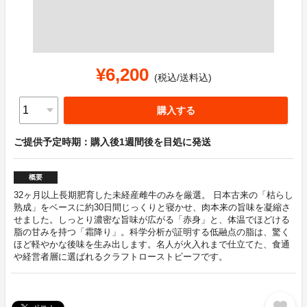
¥6,200
(税込/送料込)
購入する
ご提供予定時期：購入後1週間後を目処に発送
概要
32ヶ月以上長期肥育した未経産雌牛のみを厳選。 日本古来の「枯らし
熟成」をベースに約30日間じっくりと寝かせ、肉本来の旨味を凝縮さ
せました。しっとり濃密な旨味が広がる「赤身」と、体温でほどける
脂の甘みを持つ「霜降り」。科学分析が証明する低融点の脂は、驚く
ほど軽やかな後味を生み出します。名人が火入れまで仕立てた、食通
や経営者層に選ばれるクラフトローストビーフです。