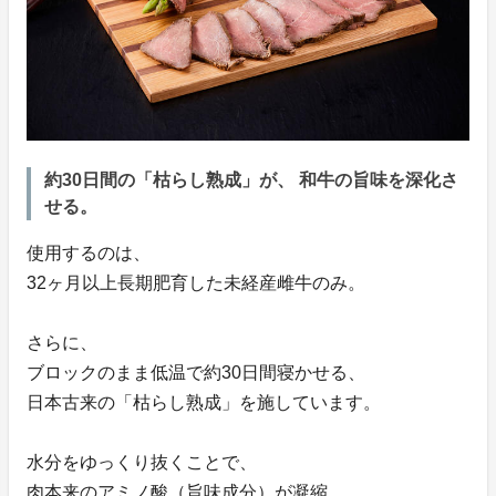
約30日間の「枯らし熟成」が、 和牛の旨味を深化さ
せる。
使用するのは、
32ヶ月以上長期肥育した未経産雌牛のみ。
さらに、
ブロックのまま低温で約30日間寝かせる、
日本古来の「枯らし熟成」を施しています。
水分をゆっくり抜くことで、
肉本来のアミノ酸（旨味成分）が凝縮。