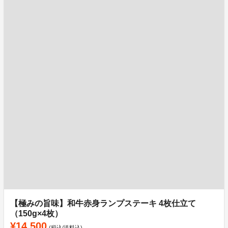
【極みの旨味】和牛赤身ランプステーキ 4枚仕立て
（150g×4枚）
¥14,500
(税込/送料込)