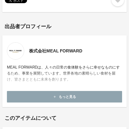
favorite
出品者プロフィール
株式会社MEAL FORWARD
MEAL FORWARDは、人々の日常の食体験をさらに幸せなものにす
るため、事業を展開しています。世界各地の素晴らしい食材を届
け、皆さまとともに未来を創ります。
ホームページ：
https://mealforward.co.jp/
もっと見る
add
お問い合わせ：
info@mealforward.co.jp
このアイテムについて