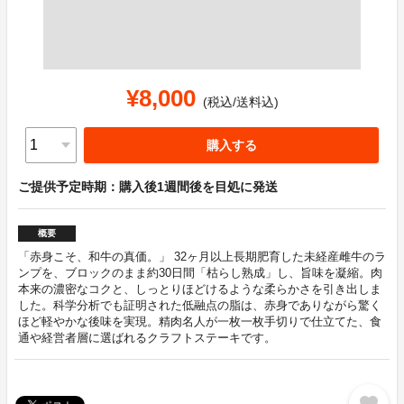
¥8,000
(税込/送料込)
購入する
ご提供予定時期：購入後1週間後を目処に発送
概要
「赤身こそ、和牛の真価。」 32ヶ月以上長期肥育した未経産雌牛のラ
ンプを、ブロックのまま約30日間「枯らし熟成」し、旨味を凝縮。肉
本来の濃密なコクと、しっとりほどけるような柔らかさを引き出しま
した。科学分析でも証明された低融点の脂は、赤身でありながら驚く
ほど軽やかな後味を実現。精肉名人が一枚一枚手切りで仕立てた、食
通や経営者層に選ばれるクラフトステーキです。