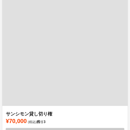
サンシモン貸し切り権
¥70,000
残り
3
(税込)