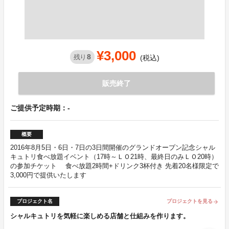
¥3,000
8
残り
(税込)
販売終了
ご提供予定時期：-
概要
2016年8月5日・6日・7日の3日間開催のグランドオープン記念シャル
キュトリ食べ放題イベント（17時～ＬＯ21時、最終日のみＬＯ20時）
の参加チケット 食べ放題2時間+ドリンク3杯付き 先着20名様限定で
3,000円で提供いたします
プロジェクト名
プロジェクトを見る
arrow_forward
シャルキュトリを気軽に楽しめる店舗と仕組みを作ります。