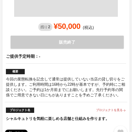
¥50,000
2
残り
(税込)
販売終了
ご提供予定時期：-
概要
今回の業態転換を記念して通常は提供していない当店の貸し切りをご
提供します。ご利用時間は16時から22時が基本ですが、予約時にご相
談ください。ご予約は1か月前までにお願いします。先行予約等の関
係でご用意できない日にちがありますことを予めご了承ください。
プロジェクト名
プロジェクトを見る
arrow_forward
シャルキュトリを気軽に楽しめる店舗と仕組みを作ります。