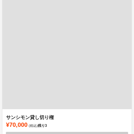
サンシモン貸し切り権
¥70,000
残り
3
(税込)