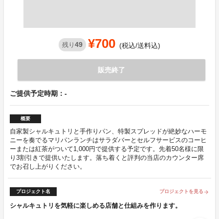
¥700
49
残り
(税込/送料込)
販売終了
ご提供予定時期：-
概要
自家製シャルキュトリと手作りパン、特製スプレッドが絶妙なハーモ
ニーを奏でるマリパンランチはサラダバーとセルフサービスのコーヒ
ーまたは紅茶がついて1,000円で提供する予定です。先着50名様に限
り3割引きで提供いたします。落ち着くと評判の当店のカウンター席
でお召し上がりください。
プロジェクト名
プロジェクトを見る
arrow_forward
シャルキュトリを気軽に楽しめる店舗と仕組みを作ります。