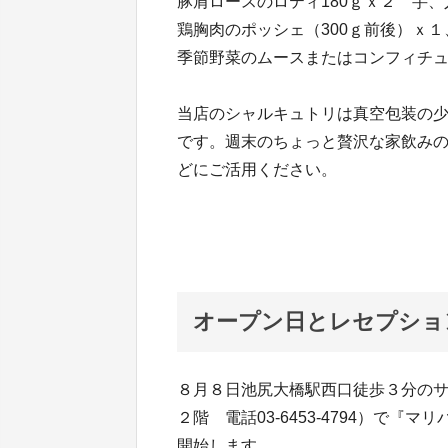
豚肩ロースのロティ180ｇｘ２ 芋
鶏胸肉のポッシェ（300ｇ前後）ｘ
季節野菜のムースまたはコンフィチ
当店のシャルキュトリは真空包装の
です。週末のちょっと贅沢な家飲み
どにご活用ください。
オープン日とレセプショ
８月８日池尻大橋駅西口徒歩３分の
２階 電話03-6453-4794）で『マ
開始します。