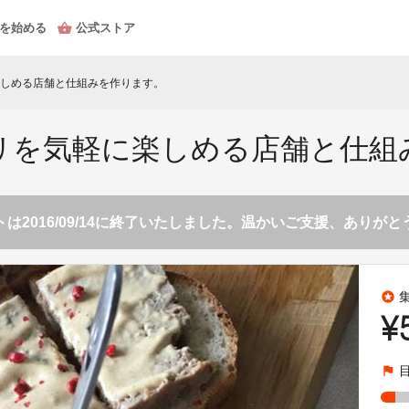
を始める
公式ストア
しめる店舗と仕組みを作ります。
リを気軽に楽しめる店舗と仕組
は2016/09/14に終了いたしました。温かいご支援、ありが
stars
¥
flag