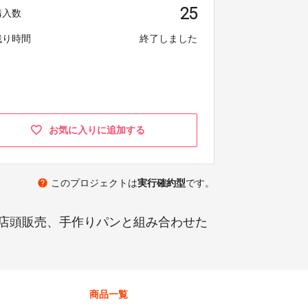
25
購入数
残り時間
終了しました
お気に入りに追加する
help
このプロジェクトは
実行確約型
です。
店頭販売、手作りパンと組み合わせた
商品一覧