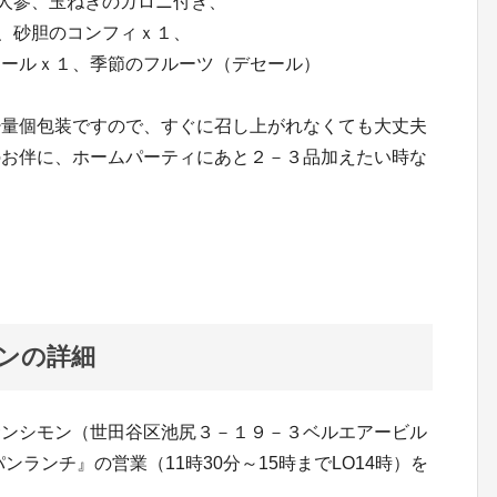
、人参、玉ねぎのガロニ付き、
１、砂胆のコンフィｘ１、
ュールｘ１、季節のフルーツ（デセール）
少量個包装ですので、すぐに召し上がれなくても大丈夫
のお伴に、ホームパーティにあと２－３品加えたい時な
ンの詳細
サンシモン（世田谷区池尻３－１９－３ベルエアービル
リパンランチ』の営業（11時30分～15時までLO14時）を