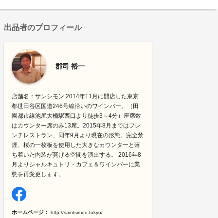
出品者のプロフィール
郡司 裕一
店舗名：サンシモン 2014年11月に開店した東京
都世田谷区国道246号線沿いのワインバー。（田
園都市線池尻大橋駅西口より徒歩3～4分）座席数
はカウンター席のみ13席。2015年8月まではフレ
ンチレストラン、同年9月より現在の形態。完全禁
煙、桜の一枚板を使用した大きなカウンターと落
ち着いた内装が寛げる空間を演出する。 2016年8
月よりシャルキュトリ・カフェ＆ワインバーに業
態を再変更します。
ホームページ：
http://saintsimon.tokyo/