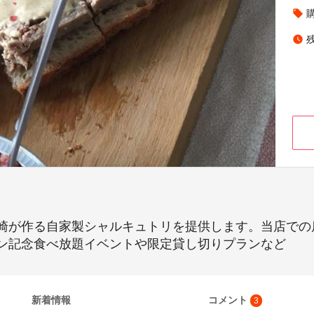
local_offer
watch_later
崎が作る自家製シャルキュトリを提供します。当店での
ン記念食べ放題イベントや限定貸し切りプランなど
新着情報
コメント
3