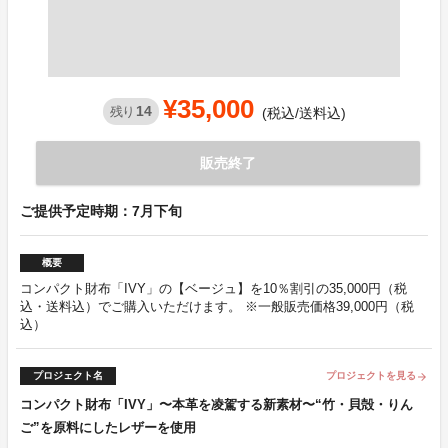
¥35,000
14
残り
(税込/送料込)
販売終了
ご提供予定時期：7月下旬
概要
コンパクト財布「IVY」の【ベージュ】を10％割引の35,000円（税
込・送料込）でご購入いただけます。 ※一般販売価格39,000円（税
込）
プロジェクト名
プロジェクトを見る
arrow_forward
コンパクト財布「IVY」〜本革を凌駕する新素材〜“竹・貝殻・りん
ご”を原料にしたレザーを使用