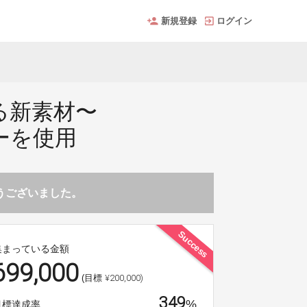
新規登録
ログイン
る新素材〜
ーを使用
とうございました。
Success
集まっている金額
699,000
¥200,000)
(目標
349
%
目標達成率