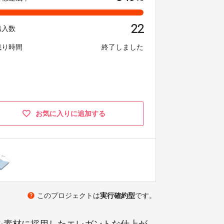
22
購入数
残り時間
終了しました
お気に入りに追加する
help
このプロジェクトは
実行確約型
です。