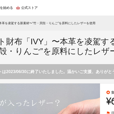
を始める
公式ストア
〜本革を凌駕する新素材〜“竹・貝殻・りんご”を原料にしたレザーを使用
ト財布「IVY」〜本革を凌駕す
貝殻・りんご”を原料にしたレザ
は2023/06/30に終了いたしました。温かいご支援、ありが
stars
¥
flag