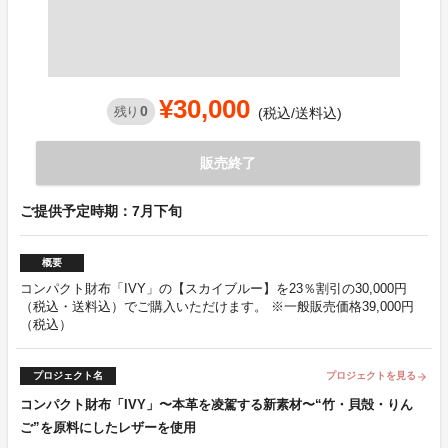
¥30,000
0
残り
(税込/送料込)
販売終了
ご提供予定時期：7月下旬
概要
コンパクト財布「IVY」の【スカイブルー】を23％割引の30,000円
（税込・送料込）でご購入いただけます。 ※一般販売価格39,000円
（税込）
プロジェクト名
プロジェクトを見る
arrow_forward
コンパクト財布「IVY」〜本革を凌駕する新素材〜“竹・貝殻・りん
ご”を原料にしたレザーを使用