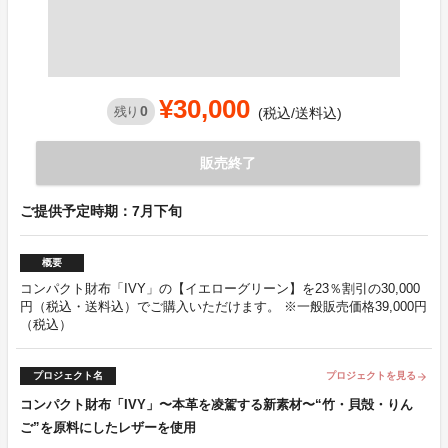
¥30,000
0
残り
(税込/送料込)
販売終了
ご提供予定時期：7月下旬
概要
コンパクト財布「IVY」の【イエローグリーン】を23％割引の30,000
円（税込・送料込）でご購入いただけます。 ※一般販売価格39,000円
（税込）
プロジェクト名
プロジェクトを見る
arrow_forward
コンパクト財布「IVY」〜本革を凌駕する新素材〜“竹・貝殻・りん
ご”を原料にしたレザーを使用