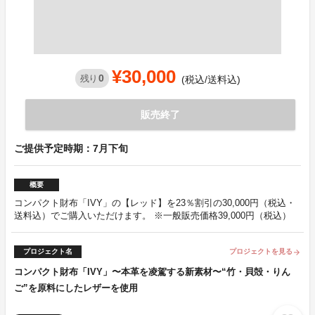
¥30,000
0
残り
(税込/送料込)
販売終了
ご提供予定時期：7月下旬
概要
コンパクト財布「IVY」の【レッド】を23％割引の30,000円（税込・
送料込）でご購入いただけます。 ※一般販売価格39,000円（税込）
プロジェクト名
プロジェクトを見る
arrow_forward
コンパクト財布「IVY」〜本革を凌駕する新素材〜“竹・貝殻・りん
ご”を原料にしたレザーを使用