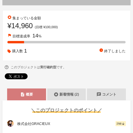
stars
集まっている金額
¥14,960
(目標 ¥100,000)
14
flag
目標達成率
%
1
watch_later
購入数
終了しました
このプロジェクトは
実行確約型
です。
description
stars
chat
概要
新着情報 (2)
コメント
＼このプロジェクトのポイント／
株式会社GRACIEUX
arrow_downward
詳細