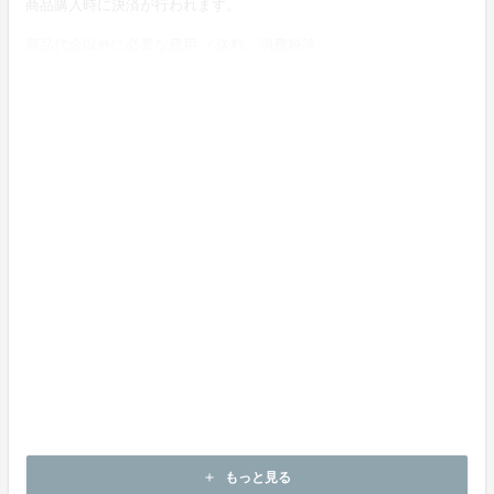
商品購入時に決済が行われます。
商品代金以外に必要な費用 ／送料、消費税等
送料無料 (商品代金に含む)
返品の取扱条件／返品期限、返品時の送料負担または解約や退会条
件
《返品の取扱い条件》
輸送による商品の破損および発送ミスがあった場合のみ返品可。
商品到着後３日以内に出品者までご連絡いただいた後、
出品者から連絡のある返送先へご返送下さい。
上記返品条件に該当しないお客様都合のキャンセルはお受けしてお
りません。
不良品の取扱条件
商品受取時に必ず商品の確認をお願いいたします。
商品には万全を期しておりますが、万が一下記のような場合にはお
問い合わせフォームにてお問い合わせ下さい。
・申し込まれた商品と異なる商品が届いた場合
・商品が汚れている、または破損している場合
上記理由による不良品は、
商品到着後３日以内に出品者までご連絡いただいた後、
もっと見る
add
出品者から対応方法をお客様宛にご連絡致します。