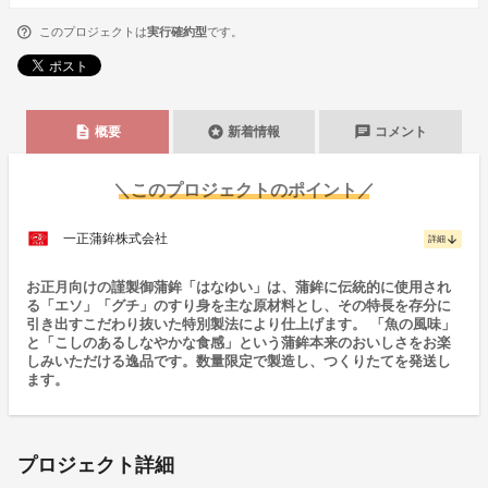
このプロジェクトは
実行確約型
です。
description
stars
chat
概要
新着情報
コメント
＼このプロジェクトのポイント／
一正蒲鉾株式会社
arrow_downward
詳細
お正月向けの謹製御蒲鉾「はなゆい」は、蒲鉾に伝統的に使用され
る「エソ」「グチ」のすり身を主な原材料とし、その特長を存分に
引き出すこだわり抜いた特別製法により仕上げます。 「魚の風味」
と「こしのあるしなやかな食感」という蒲鉾本来のおいしさをお楽
しみいただける逸品です。数量限定で製造し、つくりたてを発送し
ます。
プロジェクト詳細