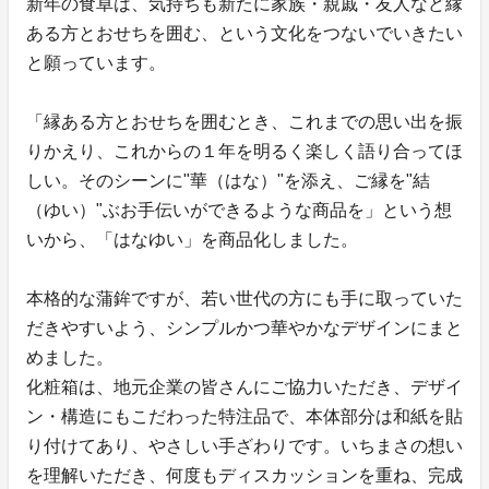
新年の食卓は、気持ちも新たに家族・親戚・友人など縁
ある方とおせちを囲む、という文化をつないでいきたい
と願っています。
「縁ある方とおせちを囲むとき、これまでの思い出を振
りかえり、これからの１年を明るく楽しく語り合ってほ
しい。そのシーンに"華（はな）"を添え、ご縁を"結
（ゆい）"ぶお手伝いができるような商品を」という想
いから、「はなゆい」を商品化しました。
本格的な蒲鉾ですが、若い世代の方にも手に取っていた
だきやすいよう、シンプルかつ華やかなデザインにまと
めました。
化粧箱は、地元企業の皆さんにご協力いただき、デザイ
ン・構造にもこだわった特注品で、本体部分は和紙を貼
り付けてあり、やさしい手ざわりです。いちまさの想い
を理解いただき、何度もディスカッションを重ね、完成