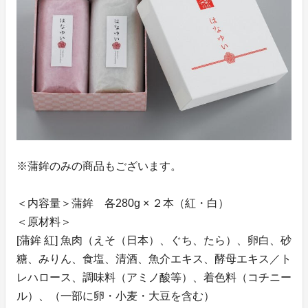
※蒲鉾のみの商品もございます。
＜内容量＞蒲鉾 各280g × ２本（紅・白）
＜原材料＞
[蒲鉾 紅] 魚肉（えそ（日本）、ぐち、たら）、卵白、砂
糖、みりん、食塩、清酒、魚介エキス、酵母エキス／ト
レハロース、調味料（アミノ酸等）、着色料（コチニー
ル）、（一部に卵・小麦・大豆を含む）