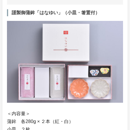
謹製御蒲鉾「はなゆい」（小皿・箸置付）
＜内容量＞
蒲鉾 各280g × ２本（紅・白）
小皿 ２枚