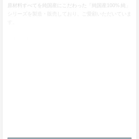
原材料すべてを純国産にこだわった「純国産100% 純」
シリーズを製造・販売しており、ご愛顧いただいていま
す。
おわりに
本プロジェクトページを最後までご覧いただき、誠にあ
りがとうございました。
新潟県は、かまぼこ類の生産量で全国２位を誇ります。
（令和３年水産加工統計調査）
その新潟県からこだわりの蒲鉾を、地元企業の皆さんと
つくった商品として発信したい、日本古来からの伝統食
であるおせちの文化をつないでいきたい、と考えていま
す。