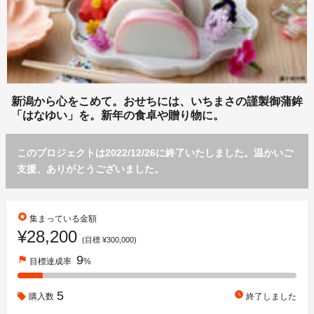
新潟から心をこめて。おせちには、いちまさの謹製御蒲鉾
「はなゆい」を。新年の食卓や贈り物に。
このプロジェクトは2022/12/26に終了いたしました。温かいご
支援、ありがとうございました。
stars
集まっている金額
¥28,200
(目標 ¥300,000)
9
flag
目標達成率
%
5
watch_later
購入数
終了しました