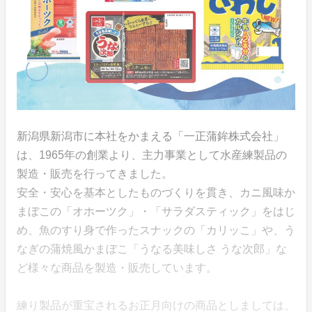
新潟県新潟市に本社をかまえる「一正蒲鉾株式会社」
は、1965年の創業より、主力事業として水産練製品の
製造・販売を行ってきました。
安全・安心を基本としたものづくりを貫き、カニ風味か
まぼこの「オホーツク」・「サラダスティック」をはじ
め、魚のすり身で作ったスナックの「カリッこ」や、う
なぎの蒲焼風かまぼこ「うなる美味しさ うな次郎」な
ど様々な商品を製造・販売しています。
練り製品が重宝されるお正月向けの商品としましては、