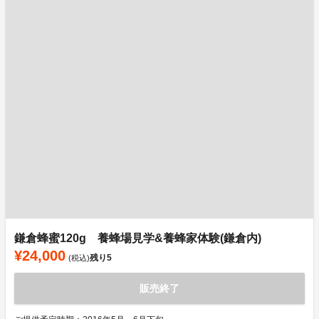
鎌倉蜂蜜120g 養蜂場見学&養蜂家体験(鎌倉内)
¥24,000
残り
5
(税込)
販売終了