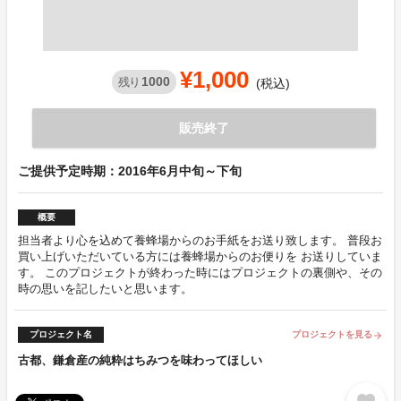
¥1,000
1000
残り
(税込)
販売終了
ご提供予定時期：2016年6月中旬～下旬
概要
担当者より心を込めて養蜂場からのお手紙をお送り致します。 普段お
買い上げいただいている方には養蜂場からのお便りを お送りしていま
す。 このプロジェクトが終わった時にはプロジェクトの裏側や、その
時の思いを記したいと思います。
プロジェクト名
プロジェクトを見る
arrow_forward
古都、鎌倉産の純粋はちみつを味わってほしい