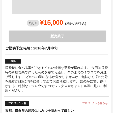
¥15,000
0
残り
(税込/送料込)
販売終了
ご提供予定時期：2016年7月中旬
概要
採蜜時に食べる事ができるくらい綺麗な巣蜜が採れます。 今回は採蜜
時の綺麗な巣で作ったものを布でろ過し、そのままのミツロウをお送
り致します。 どの位の量になるか分かりませんが、無駄なく採れた分
を先着2名様に均等に分けて全てお送り致します。 ほのかに甘い香り
がする、特別なミツロウですのでワックスやキャンドル等に是非ご利
用ください。
プロジェクト名
プロジェクトを見る
arrow_forward
古都、鎌倉産の純粋はちみつを味わってほしい