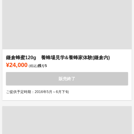
鎌倉蜂蜜120g 養蜂場見学&養蜂家体験(鎌倉内)
¥24,000
残り
5
(税込)
販売終了
ご提供予定時期：2016年5月～6月下旬