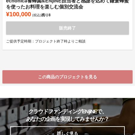
echonica養蜂園&ENjiNE担当者と感謝を込めて鎌倉蜂蜜
を使ったお料理を楽しむ個別交流会
¥100,000
残り
8
(税込)
販売終了
ご提供予定時期：プロジェクト終了時よりご相談
この商品のプロジェクトを見る
クラウドファンディングENjiNEで、
あなたの企画を実現してみませんか？
詳しく見る