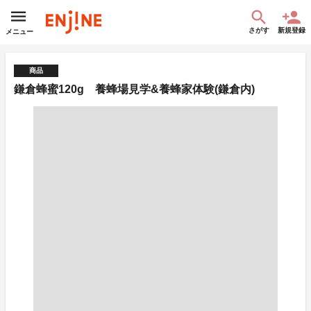
さがす
新規登録
メニュー
商品
鎌倉蜂蜜120g 養蜂場見学&養蜂家体験(鎌倉内)