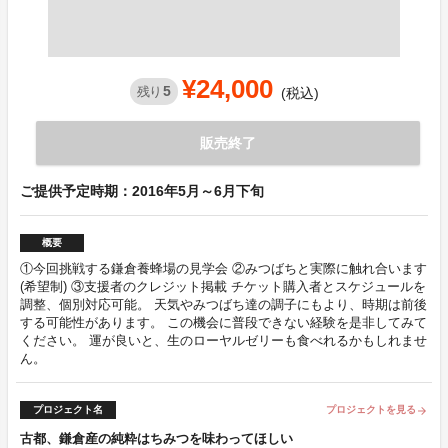
¥24,000
5
残り
(税込)
販売終了
ご提供予定時期：2016年5月～6月下旬
概要
①今回挑戦する鎌倉養蜂場の見学会 ②みつばちと実際に触れ合います
(希望制) ③支援者のクレジット掲載 チケット購入者とスケジュールを
調整、個別対応可能。 天気やみつばち達の調子にもより、時期は前後
する可能性があります。 この機会に普段できない経験を是非してみて
ください。 運が良いと、生のローヤルゼリーも食べれるかもしれませ
ん。
プロジェクト名
プロジェクトを見る
arrow_forward
古都、鎌倉産の純粋はちみつを味わってほしい