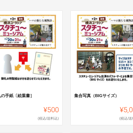
礼の手紙〔絵葉書］
集合写真（BIGサイズ）
¥500
¥5,
(税込/送料込)
(税込/送