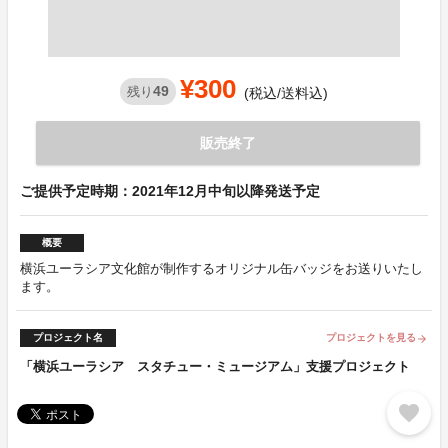
¥300
49
残り
(税込/送料込)
販売終了
ご提供予定時期：2021年12月中旬以降発送予定
概要
横浜ユーラシア文化館が制作するオリジナル缶バッジをお送りいたし
ます。
プロジェクト名
プロジェクトを見る
arrow_forward
「横浜ユーラシア スタチュー・ミュージアム」支援プロジェクト
favorite