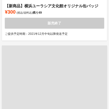
【新商品】横浜ユーラシア文化館オリジナル缶バッジ
¥300
残り
49
(税込/送料込)
販売終了
ご提供予定時期：2021年12月中旬以降発送予定