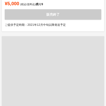
¥5,000
残り
9
(税込/送料込)
販売終了
ご提供予定時期：2021年12月中旬以降発送予定