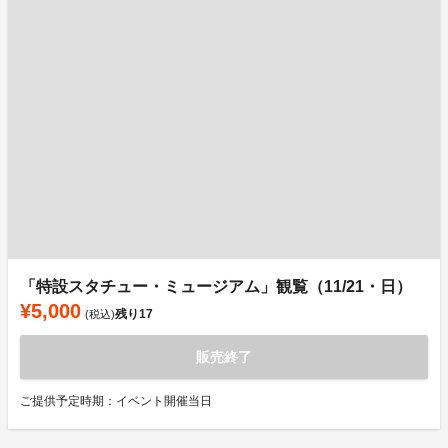
「特設スタチュー・ミュージアム」観覧（11/21・日）
¥5,000
残り
17
(税込)
販売終了
ご提供予定時期：イベント開催当日