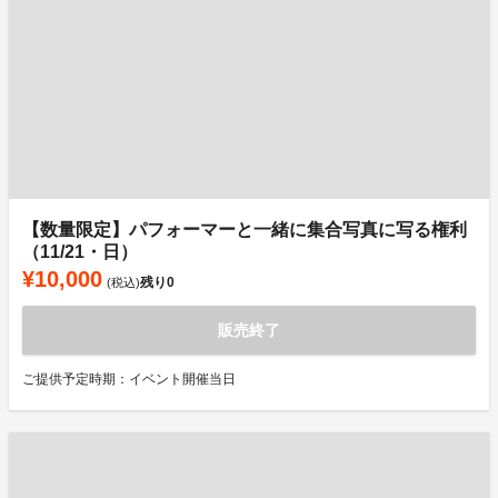
【数量限定】パフォーマーと一緒に集合写真に写る権利
（11/21・日）
¥10,000
残り
0
(税込)
販売終了
ご提供予定時期：イベント開催当日