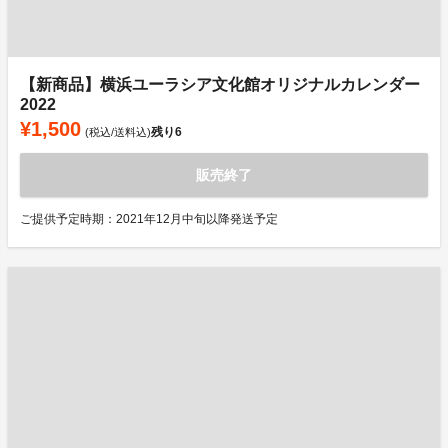
【新商品】横浜ユーラシア文化館オリジナルカレンダー
2022
¥1,500
残り
6
(税込/送料込)
販売終了
ご提供予定時期：2021年12月中旬以降発送予定