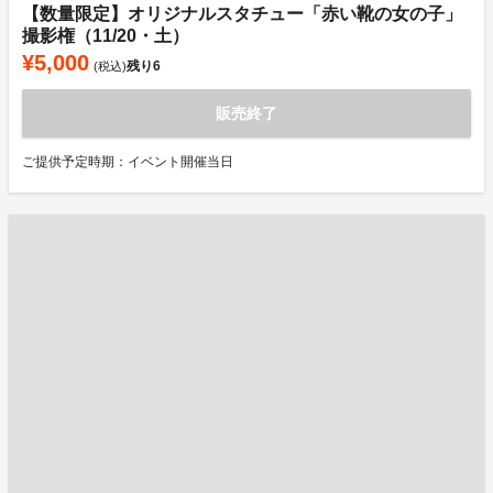
【数量限定】オリジナルスタチュー「赤い靴の女の子」
撮影権（11/20・土）
¥5,000
残り
6
(税込)
販売終了
ご提供予定時期：イベント開催当日