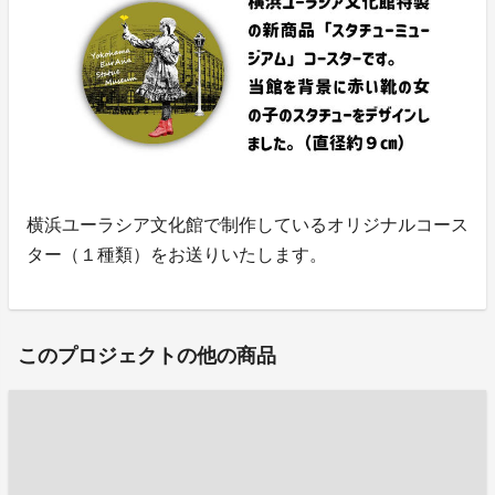
横浜ユーラシア文化館で制作しているオリジナルコース
ター（１種類）をお送りいたします。
このプロジェクトの他の商品