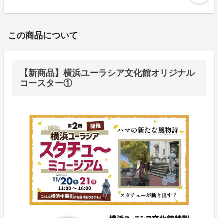
この商品について
【新商品】横浜ユーラシア文化館オリジナル
コースター①