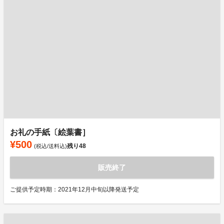
お礼の手紙〔絵葉書］
¥500
残り
48
(税込/送料込)
販売終了
ご提供予定時期：2021年12月中旬以降発送予定