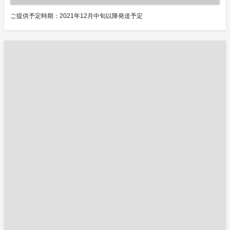
ご提供予定時期：2021年12月中旬以降発送予定