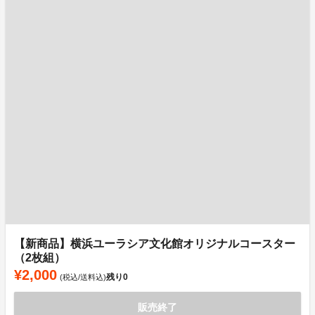
【新商品】横浜ユーラシア文化館オリジナルコースター
（2枚組）
¥2,000
残り
0
(税込/送料込)
販売終了