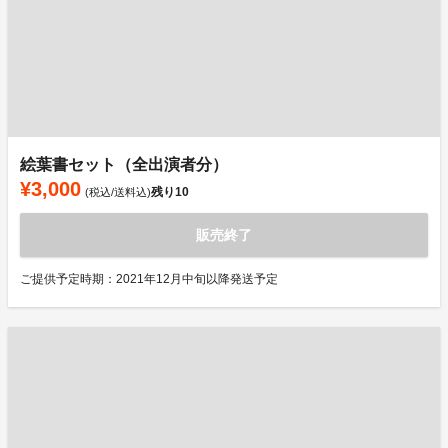
絵葉書セット（全出演者分）
¥3,000
残り
10
(税込/送料込)
販売終了
ご提供予定時期：2021年12月中旬以降発送予定