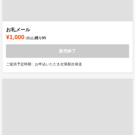
お礼メール
¥1,000
残り
95
(税込)
販売終了
ご提供予定時期：お申込いただき次第順次発送