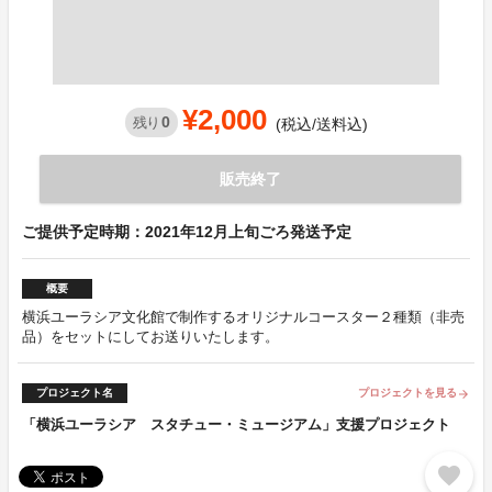
¥2,000
0
残り
(税込/送料込)
販売終了
ご提供予定時期：2021年12月上旬ごろ発送予定
概要
横浜ユーラシア文化館で制作するオリジナルコースター２種類（非売
品）をセットにしてお送りいたします。
プロジェクト名
プロジェクトを見る
arrow_forward
「横浜ユーラシア スタチュー・ミュージアム」支援プロジェクト
favorite