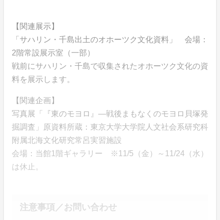
【関連展示】
「サハリン・千島出土のオホーツク文化資料」 会場：
2階常設展示室（一部）
戦前にサハリン・千島で収集されたオホーツク文化の資
料を展示します。
【関連企画】
写真展「『東のモヨロ』―戦後まもなくのモヨロ貝塚発
掘調査」原資料所蔵：東京大学大学院人文社会系研究科
附属北海文化研究常呂実習施設
会場：当館1階ギャラリー ※11/5（金）～11/24（水）
は休止。
注意事項／お問い合わせ