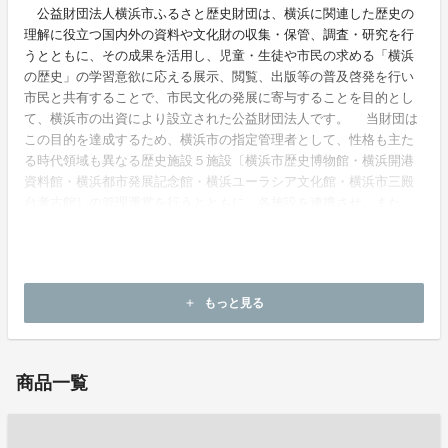
公益財団法人横浜市ふるさと歴史財団は、横浜に関連した歴史の
理解に役立つ国内外の資料や文化財の収集・保管、調査・研究を行
うとともに、その成果を活用し、児童・生徒や市民の求める「横浜
の歴史」の学習意欲に応える展示、閲覧、出版等の普及啓発を行い
市民と共有することで、市民文化の発展に寄与することを目的とし
て、横浜市の出資により設立された公益財団法人です。 当財団は
この目的を達成するため、横浜市の指定管理者として、性格も主た
る時代領域も異なる歴史施設５施設〔横浜市歴史博物館・横浜開港
資料館・横浜都市発展記念館・横浜ユーラシア文化館・横浜市三殿
台考古館］の管理運営を行うとともに、各施設を連携させ、また、
市民との協働事業に取り組むなど、社会状況やニーズを反映させた
運営に努めています。同時に横浜市の委託事業として、埋蔵文化財
センターや史跡の管理運営を行っています。
もっと見る
add
ホームページ：
http://www.yokohama-history.org/
商品一覧