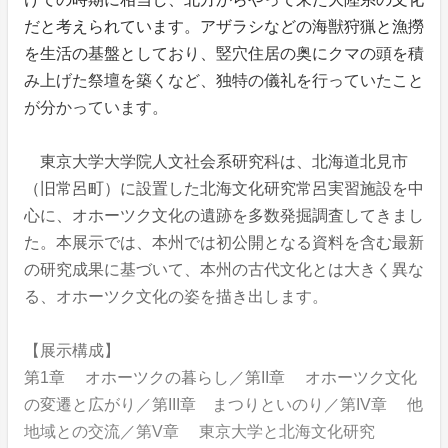
だと考えられています。アザラシなどの海獣狩猟と漁撈
を生活の基盤としており、竪穴住居の奥にクマの頭を積
み上げた祭壇を築くなど、独特の儀礼を行っていたこと
が分かっています。
東京大学大学院人文社会系研究科は、北海道北見市
（旧常呂町）に設置した北海文化研究常呂実習施設を中
心に、オホーツク文化の遺跡を多数発掘調査してきまし
た。本展示では、本州では初公開となる資料を含む最新
の研究成果に基づいて、本州の古代文化とは大きく異な
る、オホーツク文化の姿を描き出します。
【展示構成】
第1章 オホーツクの暮らし／第II章 オホーツク文化
の変遷と広がり／第III章 まつりといのり／第IV章 他
地域との交流／第V章 東京大学と北海文化研究