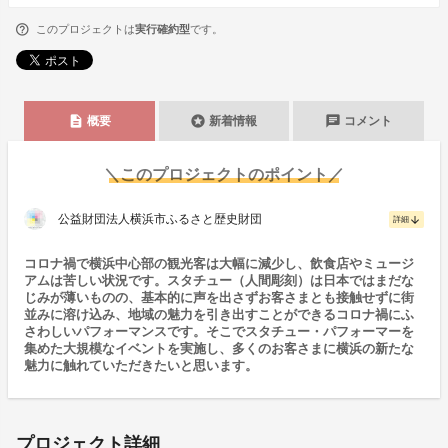
このプロジェクトは
実行確約型
です。
description
stars
chat
概要
新着情報
コメント
＼このプロジェクトのポイント／
公益財団法人横浜市ふるさと歴史財団
arrow_downward
詳細
コロナ禍で横浜中心部の観光客は大幅に減少し、飲食店やミュージ
アムは苦しい状況です。スタチュー（人間彫刻）は日本ではまだな
じみが薄いものの、基本的に声を出さずお客さまとも接触せずに街
並みに溶け込み、地域の魅力を引き出すことができるコロナ禍にふ
さわしいパフォーマンスです。そこでスタチュー・パフォーマーを
集めた大規模なイベントを実施し、多くのお客さまに横浜の新たな
魅力に触れていただきたいと思います。
プロジェクト詳細