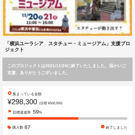
「横浜ユーラシア スタチュー・ミュージアム」支援プロ
ジェクト
このプロジェクトは2021/11/24に終了いたしました。温かいご
支援、ありがとうございました。
stars
集まっている金額
¥298,300
(目標 ¥500,000)
59
flag
目標達成率
%
87
watch_later
購入数
終了しました