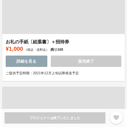
お礼の手紙〔絵葉書〕＋招待券
¥1,000
残り
100
（税込・送料込）
詳細を見る
販売終了
ご提供予定時期：2021年12月上旬以降発送予定
favorite
プロジェクトは終了いたしました