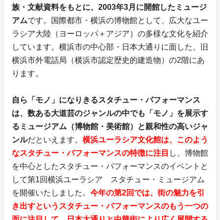
族・文献資料をもとに、2003年3月に開館したミュージ
アム
です。国際都市・横浜の博物館として、広大なユー
ラシア大陸（ヨーロッパ＋アジア）の多様な文化を紹介
しています。横浜市の中心部・日本大通りに面した、旧
横浜市外電話局（横浜市認定歴史的建造物）の2階にあ
ります。
自ら「モノ」になりきるスタチュー・パフォーマンス
は、数ある大道芸のジャンルの中でも「モノ」を展示す
るミュージアム（博物館・美術館）と親和性の高いジャ
ンル
だといえます。
横浜ユーラシア文化館は、このよう
なスタチュー・パフォーマンスの特徴に注目
し、博物館
を中心としたスタチュー・パフォーマンスのイベントと
して第1回横浜ユーラシア スタチュー・ミュージアム
を開催いたしました。
今年の第2回では、街の魅力を引
き出すというスタチュー・パフォーマンスのもう一つの
面に注目して、日本大通りと中華街により広く展開する