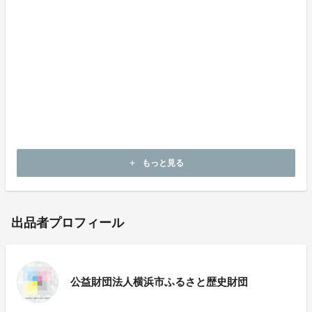
催物の開催制限、 施設の使用制限等に係る留意事項等
について」に基づき感染防止対策の徹底を行っておりま
す。
ご来館のお客さまは受付での手指の消毒、体温の測定、
マスクの着用のご協力をお願いいたします。ご来館にあ
たっては、事前に日時指定オンラインチケットのご予約
をおすすめいたします。
オンラインチケットの申込みはこちらから
もっと見る
add
出品者プロフィール
公益財団法人横浜市ふるさと歴史財団