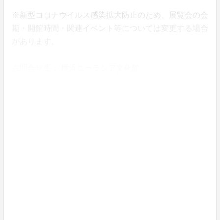
※新型コロナウイルス感染拡大防止のため、展覧会の会
期・開館時間・関連イベント等については変更する場合
があります。
お問合せ先： 横浜ユーラシア文化館
横浜市中区日本大通12 Tel. 045-663-2
424
または
公益財団法人横浜市ふるさと歴史財団 総
務課
横浜市都筑区中川中央1-18-1 横浜市歴
史博物館内 045-912-7771
※感染症対策についてのお願い
横浜ユーラシア文化館では内閣官房（新型コロナウイル
ス感染症対策推進室）による「基本的対処方針に基づく