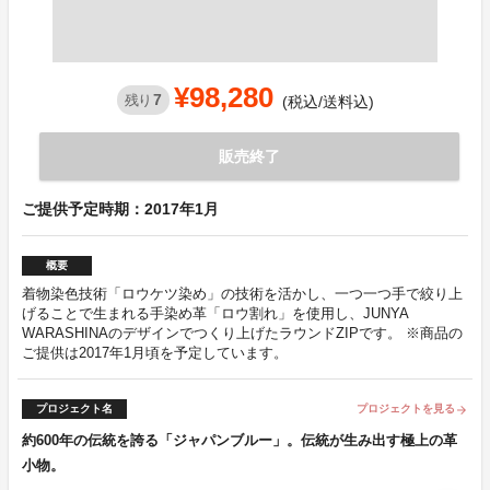
¥98,280
7
残り
(税込/送料込)
販売終了
ご提供予定時期：2017年1月
概要
着物染色技術「ロウケツ染め」の技術を活かし、一つ一つ手で絞り上
げることで生まれる手染め革「ロウ割れ」を使用し、JUNYA
WARASHINAのデザインでつくり上げたラウンドZIPです。 ※商品の
ご提供は2017年1月頃を予定しています。
プロジェクト名
プロジェクトを見る
arrow_forward
約600年の伝統を誇る「ジャパンブルー」。伝統が生み出す極上の革
小物。