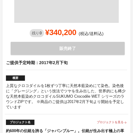
¥340,200
0
残り
(税込/送料込)
販売終了
ご提供予定時期：2017年2月下旬
概要
上質なクロコダイルを1枚ずつ丁寧に天然本藍染めにて染色。染色後
に「グレージング」という技法でツヤを生み出した、世界的にも稀少
な天然本藍染めクロコダイルSUKUMO Crocodile WET シリーズのラ
ウンドZIPです。 ※商品のご提供は2017年2月下旬より開始を予定し
ています
プロジェクト名
プロジェクトを見る
arrow_forward
約600年の伝統を誇る「ジャパンブルー」。伝統が生み出す極上の革