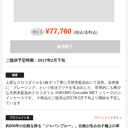
¥77,760
1
残り
(税込/送料込)
販売終了
ご提供予定時期：2017年2月下旬
概要
上質なクロコダイルを1枚ずつ丁寧に天然本藍染めにて染色。染色後
に「グレージング」という技法でツヤを生み出した、世界的にも稀少
な天然本藍染めクロコダイル SUKUMO Crocodile WET シリーズのコ
インケースです。 ※商品のご提供は2017年2月下旬より開始を予定し
ています
プロジェクト名
プロジェクトを見る
arrow_forward
約600年の伝統を誇る「ジャパンブルー」。伝統が生み出す極上の革