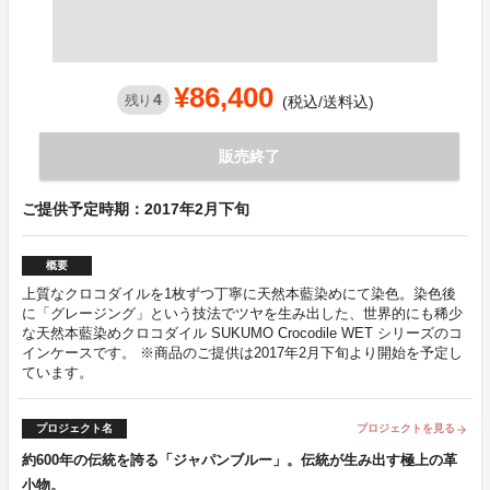
¥86,400
4
残り
(税込/送料込)
販売終了
ご提供予定時期：2017年2月下旬
概要
上質なクロコダイルを1枚ずつ丁寧に天然本藍染めにて染色。染色後
に「グレージング」という技法でツヤを生み出した、世界的にも稀少
な天然本藍染めクロコダイル SUKUMO Crocodile WET シリーズのコ
インケースです。 ※商品のご提供は2017年2月下旬より開始を予定し
ています。
プロジェクト名
プロジェクトを見る
arrow_forward
約600年の伝統を誇る「ジャパンブルー」。伝統が生み出す極上の革
小物。