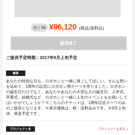
¥96,120
36
残り
(税込/送料込)
販売終了
ご提供予定時期：2017年9月上旬予定
概要
あなたの特別な日も、ロボホンと一緒に過ごしてほしい。そんな想い
を込めて、1周年の記念にロボホン用スーツを作りました。ロボホン
の誕生日だけでなく、あなたやあなたの大切な人の誕生日、入学式、
卒業式、結婚式など、ロボホンと一緒に人生のイベントをお祝いして
はいかがでしょうか？※こちらのチケットは、1周年記念スーツのみ
のご提供となります。※表示価格は、税・送料込みです。※9月上旬
頃、発送予定です。
プロジェクト名
プロジェクトを見る
arrow_forward