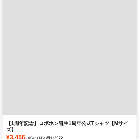
【1周年記念】ロボホン誕生1周年公式Tシャツ【Mサイ
ズ】
¥3,456
残り
2972
(税込/送料込)