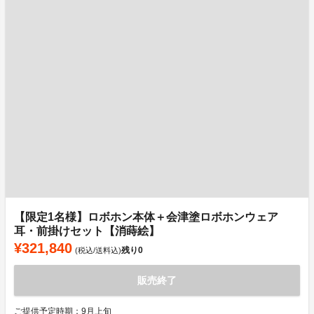
【限定1名様】ロボホン本体＋会津塗ロボホンウェア
耳・前掛けセット【消蒔絵】
¥321,840
残り
0
(税込/送料込)
販売終了
ご提供予定時期：9月上旬