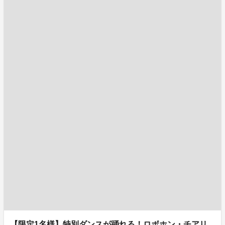
【限定1名様】特別ダンスが踊れる！ロボホン・チアリ