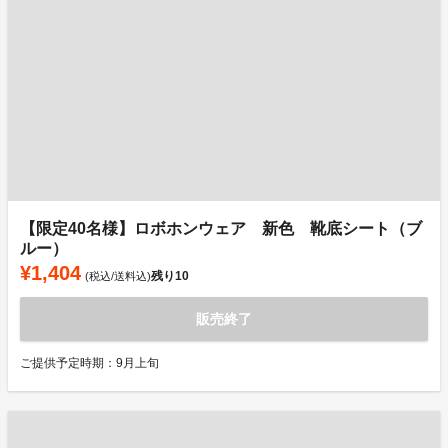
【限定40名様】ロボホンウェア 新色 靴底シート（ブ
ルー）
¥1,404
残り
10
(税込/送料込)
販売終了
ご提供予定時期：9月上旬