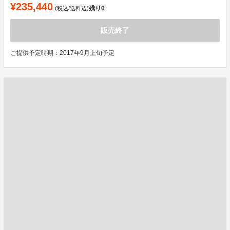
¥235,440
残り
0
(税込/送料込)
販売終了
ご提供予定時期：2017年9月上旬予定