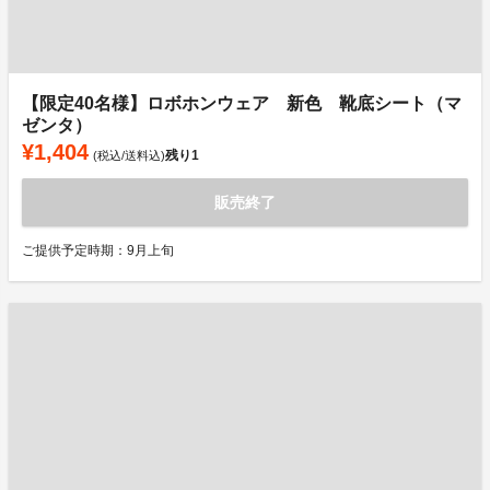
【限定40名様】ロボホンウェア 新色 靴底シート（マ
ゼンタ）
¥1,404
残り
1
(税込/送料込)
販売終了
ご提供予定時期：9月上旬