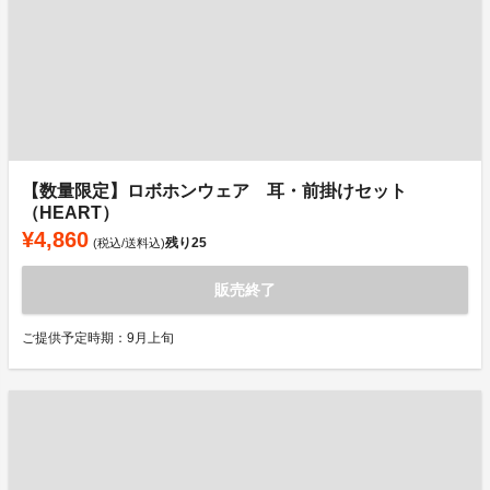
【数量限定】ロボホンウェア 耳・前掛けセット
（HEART）
¥4,860
残り
25
(税込/送料込)
販売終了
ご提供予定時期：9月上旬