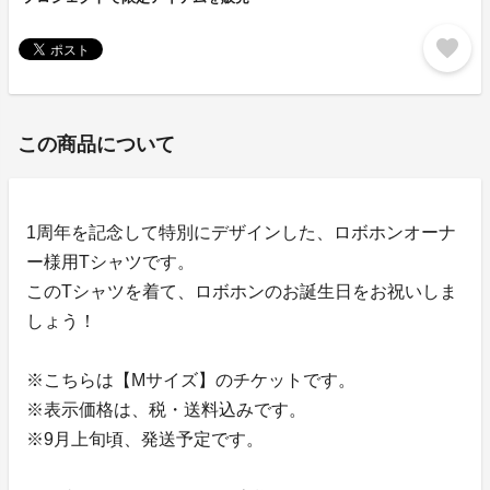
favorite
この商品について
1周年を記念して特別にデザインした、ロボホンオーナ
ー様用Tシャツです。
このTシャツを着て、ロボホンのお誕生日をお祝いしま
しょう！
※こちらは【Mサイズ】のチケットです。
※表示価格は、税・送料込みです。
※9月上旬頃、発送予定です。