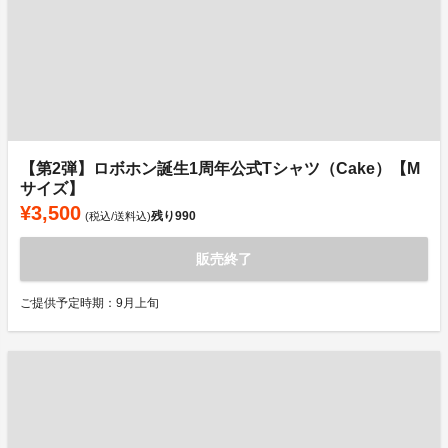
【第2弾】ロボホン誕生1周年公式Tシャツ（Cake）【M
サイズ】
¥3,500
残り
990
(税込/送料込)
販売終了
ご提供予定時期：9月上旬