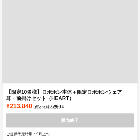
【限定10名様】ロボホン本体＋限定ロボホンウェア
耳・前掛けセット（HEART）
¥213,840
残り
4
(税込/送料込)
販売終了
ご提供予定時期：9月上旬