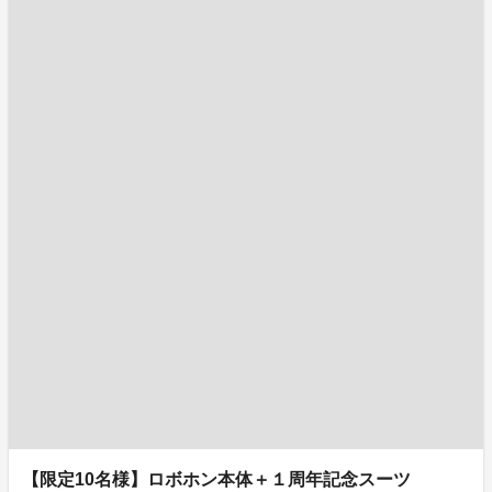
【限定10名様】ロボホン本体＋１周年記念スーツ