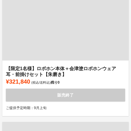
【限定1名様】ロボホン本体＋会津塗ロボホンウェア
耳・前掛けセット【朱磨き】
¥321,840
残り
0
(税込/送料込)
販売終了
ご提供予定時期：9月上旬