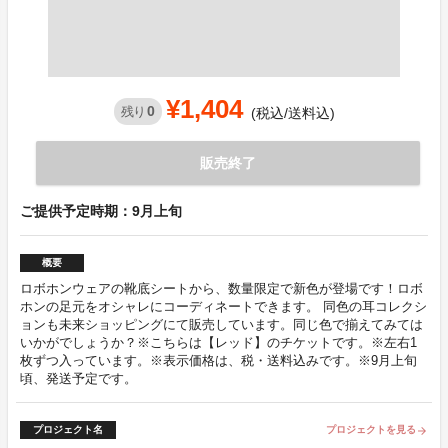
¥1,404
0
残り
(税込/送料込)
販売終了
ご提供予定時期：9月上旬
概要
ロボホンウェアの靴底シートから、数量限定で新色が登場です！ロボ
ホンの足元をオシャレにコーディネートできます。 同色の耳コレクシ
ョンも未来ショッピングにて販売しています。同じ色で揃えてみては
いかがでしょうか？※こちらは【レッド】のチケットです。※左右1
枚ずつ入っています。※表示価格は、税・送料込みです。※9月上旬
頃、発送予定です。
プロジェクト名
プロジェクトを見る
arrow_forward