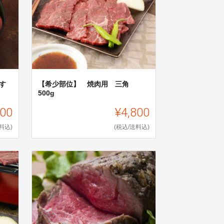
す
【希少部位】 焼肉用 三角
500g
000
¥4,800
料込)
(税込/送料込)