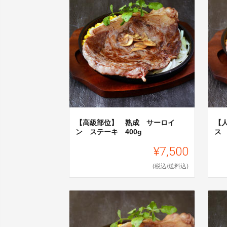
【高級部位】 熟成 サーロイ
【
ン ステーキ 400g
ス 
¥7,500
(税込/送料込)