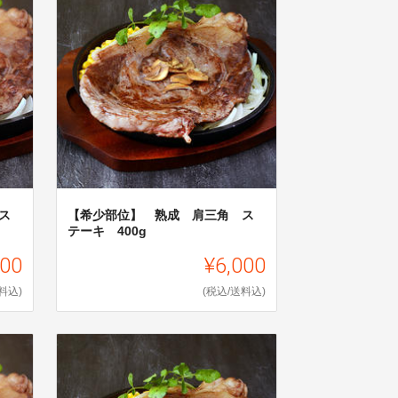
ス
【希少部位】 熟成 肩三角 ス
テーキ 400g
000
¥6,000
料込)
(税込/送料込)