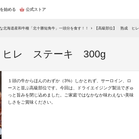
を始める
公式ストア
少な北海道産和牛種「北十勝短角牛」一頭分を食す！！
【高級部位】 熟成 ヒレ
chevron_right
ヒレ ステーキ 300g
１頭の牛からほんのわずか（3%）しかとれず、サーロイン、ロ
ースと並ぶ高級部位です。今回は、ドライエイジング製法でぎゅ
っと旨みを閉じ込めました。ご家庭ではなかなか味わえない美味
しさをご賞味ください。