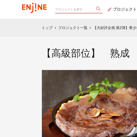
プロジェクト
トップ
プロジェクト一覧
【大好評企画 第2弾】希
chevron_right
chevron_right
【高級部位】 熟成 