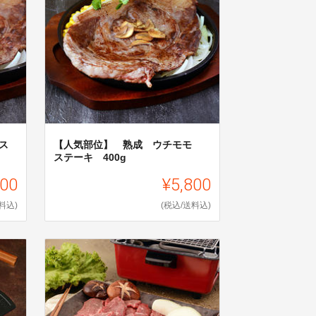
ス
【人気部位】 熟成 ウチモモ
ステーキ 400g
000
¥5,800
料込)
(税込/送料込)