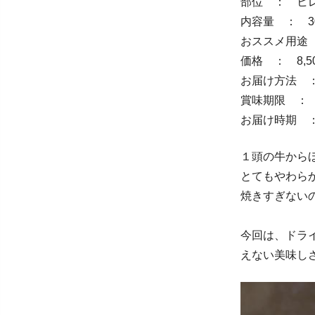
部位 ： ヒ
内容量 ： 30
おススメ用途
価格 ： 8,
お届け方法 
賞味期限 ：
お届け時期 ：
１頭の牛から
とてもやわら
焼きすぎない
今回は、ドラ
えない美味し