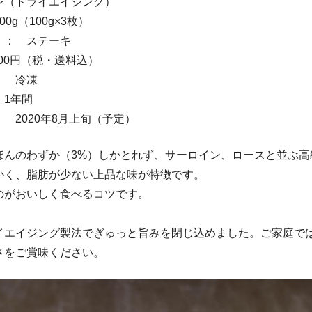
レ（ドライエイジング）
0g（100g×3枚）
 ： ステーキ
500円（税・送料込）
： 冷凍
 1年間
 2020年8月上旬（予定）
ほんのわずか（3%）しかとれず、サーロイン、ロースと並ぶ高
かく、脂肪が少ない上品な味が特徴です。
のがおいしく食べるコツです。
イエイジング製法でぎゅっと旨みを閉じ込めました。ご家庭で
さをご賞味ください。