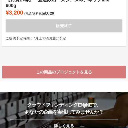
600g
¥3,200
残り
29
(税込/送料込)
販売終了
ご提供予定時期：7月上旬頃お届け予定
この商品のプロジェクトを見る
クラウドファンディングENjiNEで、
あなたの企画を実現してみませんか？
詳しく見る