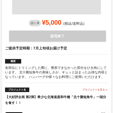
¥5,000
8
残り
(税込/送料込)
販売終了
ご提供予定時期：7月上旬頃お届け予定
概要
各部位にトリミングした際に、整形できなかった部分をひき肉にして
います。 北十勝短角牛の美味しさが、ギュッと詰まったお得な内容と
なっています。 ハンバーグや様々なお料理にご使用いただけます。
プロジェクト名
プロジェクトを見る
arrow_forward
【大好評企画 第2弾】希少な北海道産和牛種「北十勝短角牛」一頭分
を食す！！