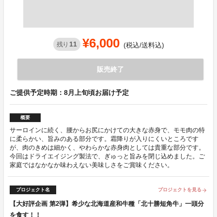
¥6,000
11
残り
(税込/送料込)
販売終了
ご提供予定時期：8月上旬頃お届け予定
概要
サーロインに続く、腰からお尻にかけての大きな赤身で、モモ肉の特
に柔らかい、旨みのある部分です。霜降りが入りにくいところです
が、肉のきめは細かく、やわらかな赤身肉としては貴重な部分です。
今回はドライエイジング製法で、ぎゅっと旨みを閉じ込めました。ご
家庭ではなかなか味わえない美味しさをご賞味ください。
プロジェクト名
プロジェクトを見る
arrow_forward
【大好評企画 第2弾】希少な北海道産和牛種「北十勝短角牛」一頭分
を食す！！