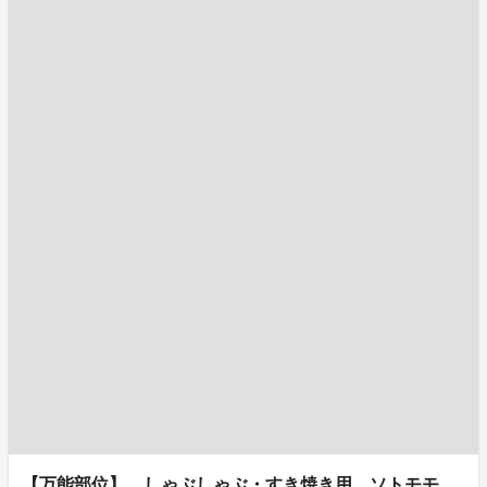
【万能部位】 しゃぶしゃぶ・すき焼き用 ソトモモ