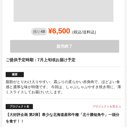
¥6,500
48
残り
(税込/送料込)
販売終了
ご提供予定時期：7月上旬頃お届け予定
概要
脂肪がとりわけ入りやすい、霜ふりの柔らかい赤身肉で、ほどよい食
感と濃厚な味が特徴です。 今回は、しゃぶしゃぶやすき焼き用に、薄
くスライスしてお届けいたします。
プロジェクト名
プロジェクトを見る
arrow_forward
【大好評企画 第2弾】希少な北海道産和牛種「北十勝短角牛」一頭分
を食す！！