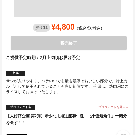
¥4,800
11
残り
(税込/送料込)
販売終了
ご提供予定時期：7月上旬頃お届け予定
概要
サシが入りやすく、バラの中でも最も濃厚でおいしい部分で、特上カ
ルビとして使用されていることも多い部位です。 今回は、焼肉用にス
ライスしてお届けいたします。
プロジェクト名
プロジェクトを見る
arrow_forward
【大好評企画 第2弾】希少な北海道産和牛種「北十勝短角牛」一頭分
を食す！！