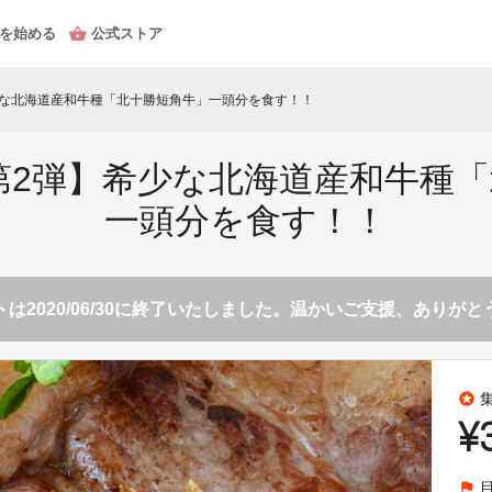
を始める
公式ストア
少な北海道産和牛種「北十勝短角牛」一頭分を食す！！
第2弾】希少な北海道産和牛種
一頭分を食す！！
は2020/06/30に終了いたしました。温かいご支援、ありが
stars
¥
flag