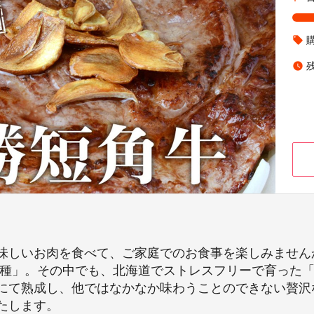
local_offer
watch_later
味しいお肉を食べて、ご家庭でのお食事を楽しみません
短角種」。その中でも、北海道でストレスフリーで育った
にて熟成し、他ではなかなか味わうことのできない贅沢
たします。