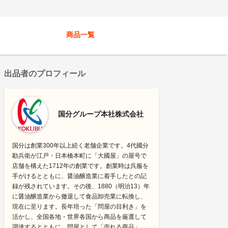
商品一覧
出品者のプロフィール
国分グループ本社株式会社
国分は創業300年以上続く老舗企業です。4代國分
勘兵衛が江戸・日本橋本町に「大國屋」の屋号で
店舗を構えた1712年の創業です。創業時は呉服を
手がけるとともに、醤油醸造業に着手したとの記
録が残されています。その後、1880（明治13）年
に醤油醸造業から撤退して食品卸売業に転換し、
現在に至ります。長年培った「問屋の目利き」を
活かし、全国各地・世界各国から商品を厳選して
調達するとともに、問屋として「売れる商品」