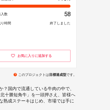
58
購入数
残り時間
終了しました
お気に入りに追加する
help
このプロジェクトは
目標達成型
です。
か？国内で流通している牛肉の中で、
「北十勝短角牛」を一頭押さえ、皆様へ
な熟成ステーキはじめ、市場では手に