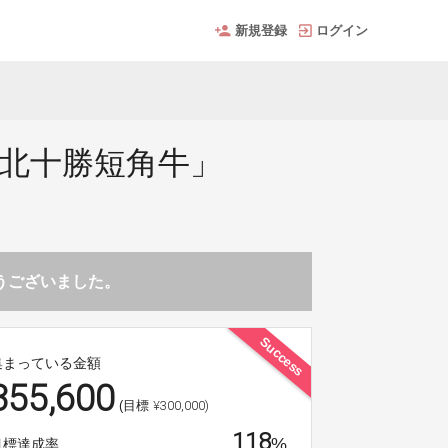
新規登録
ログイン
「北十勝短角牛」
とうございました。
Success
集まっている金額
355,600
¥300,000)
(目標
118
%
目標達成率