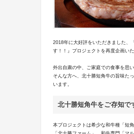
2018年に大好評をいただきました
す！！』プロジェクトを再度企画い
外出自粛の中、ご家庭での食事を思
そんな方へ、北十勝短角牛の旨味た
います。
北十勝短角牛をご存知で
本プロジェクトは希少な和牛種「短
「北十勝ファーム」、和牛専門「マ