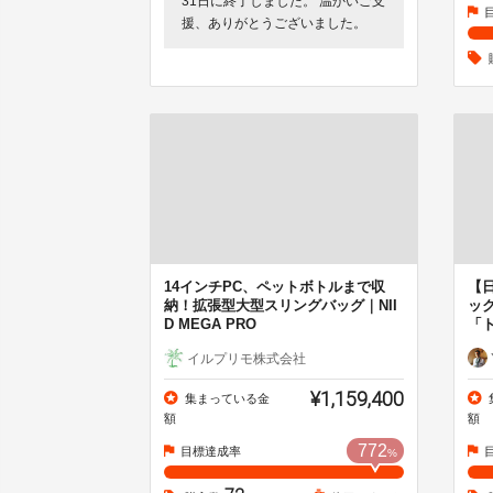
31日に終了しました。 温かいご支
援、ありがとうございました。
14インチPC、ペットボトルまで収
【
納！拡張型大型スリングバッグ｜NII
ッ
D MEGA PRO
「
イルプリモ株式会社
¥1,159,400
集まっている金
額
額
772
目標達成率
%