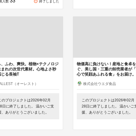
33
購入数
終了しました
ら、ふわ、爽快。植物×テクノロジ
物価高に負けない！産地と食卓を
生まれの次世代素材。心地よさ秒
ぐ、美し国・三重の卸売業者が「
感じる長袖T
心で笑顔あふれる食」をお届け。
ALLEST（オーレスト）
株式会社ウエダ食品
このプロジェクトは2026年02月
このプロジェクトは2026年02月
28日に終了しました。 温かいご支
28日に終了しました。 温かいご
援、ありがとうございました。
援、ありがとうございました。