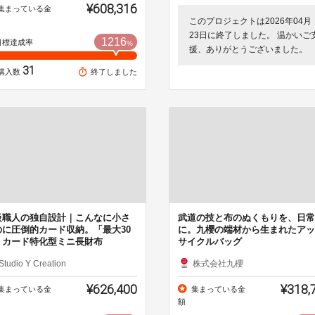
¥608,316
集まっている金
このプロジェクトは2026年04月
23日に終了しました。 温かいご
1216
目標達成率
%
援、ありがとうございました。
31
購入数
終了しました
級職人の独自設計｜こんなに小さ
武道の技と布のぬくもりを、日常
のに圧倒的カード収納。「最大30
に。九櫻の端材から生まれたアッ
」カード特化型ミニ長財布
サイクルバッグ
Studio Y Creation
株式会社九櫻
¥626,400
¥318,
集まっている金
集まっている金
額