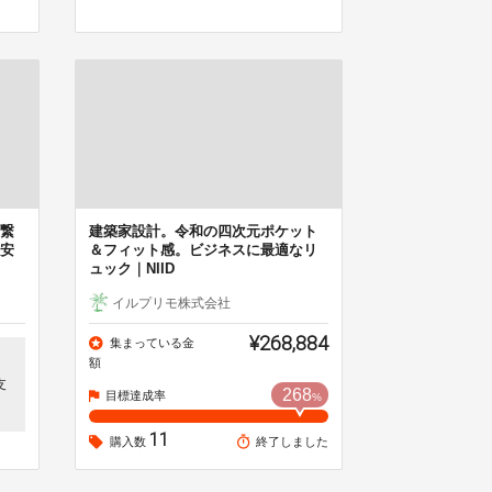
繋
建築家設計。令和の四次元ポケット
安
＆フィット感。ビジネスに最適なリ
ュック｜NIID
イルプリモ株式会社
¥268,884
集まっている金
額
支
268
目標達成率
%
11
購入数
終了しました