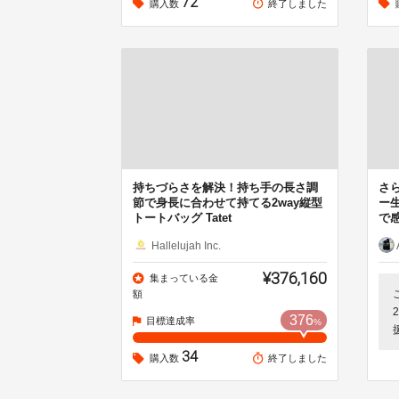
72
購入数
終了しました
持ちづらさを解決！持ち手の長さ調
さ
節で身長に合わせて持てる2way縦型
ー
トートバッグ Tatet
で
Hallelujah Inc.
¥376,160
集まっている金
額
376
目標達成率
%
34
購入数
終了しました