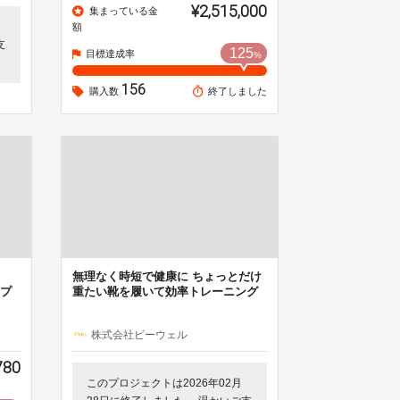
¥2,515,000
集まっている金
額
支
125
目標達成率
%
156
購入数
終了しました
無理なく時短で健康に ちょっとだけ
プ
重たい靴を履いて効率トレーニング
株式会社ビーウェル
780
このプロジェクトは2026年02月