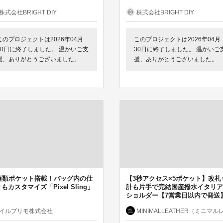
株式会社BRIGHT DIY
株式会社BRIGHT DIY
このプロジェクトは2026年04月
このプロジェクトは2026年04月
30日に終了しました。 温かいご支
30日に終了しました。 温かいご
援、ありがとうございました。
援、ありがとうございました。
1種類ポケット搭載！バッグ内の仕
【3秒アクセス×5ポケット】改札
もカスタマイズ「Pixel Sling」
計も片手で完結国産撥水イタリア
ショルダー【7営業日以内で発送
イルプリモ株式会社
MINIMALLEATHER（ミニマルレザー