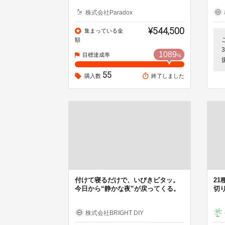
株式会社Paradox
¥544,500
集まっている金
額
1089
目標達成率
%
55
購入数
終了しました
付けて寝るだけで、いびきピタッ。
2
今日から“静かな夜”が戻ってくる。
切り
株式会社BRIGHT DIY