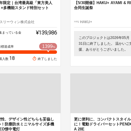
周年限定｜台湾最高級「東方美人
【5/30開催】HAKU+ AYAMI & R
」×多機能スタンド特別セット
合同生誕祭
スリーウィン株式会社
HAKU+
¥139,986
集まっている金
このプロジェクトは2026年05月
31日に終了しました。 温かいご
1399
目標達成率
%
援、ありがとうございました。
18
購入数
終了しました
便性、デザイン性どちらも妥協し
更に便利に、コンパクトスタイル
い！防塵防水ミニマルサイズ多機
に！電動ドライバーセットPEND
ED懐中電灯
A 28E