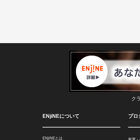
ク
ENjiNEについて
プロ
ENjiNEとは
家電・