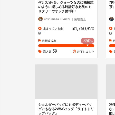
何と3万円台。クォーツなのに機械式
7
のように楽しめる時計好き必見のミ
茶
リタリーウオッチ第2弾！
Yoshimasa Kikuchi ｜菊地吉正
¥1,750,320
集まっている金
額
額
350
目標達成率
%
59
購入数
終了しました
ショルダーバッグにもボディーバッ
利
グにもなる2WAYバッグ「ライトトリ
な
ップバッグ」
能L