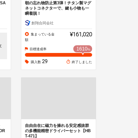
ISA
朝の忘れ物防止第3弾！チタン製マグ
ネットコネクターで、鍵も小物も一
瞬着脱！
創翔合同会社
¥161,020
集まっている金
額
支
1610
目標達成率
%
29
購入数
終了しました
自由自在に磁力を操れる安定感抜群
OR
の多機能精密ドライバーセット【HB
T-471】