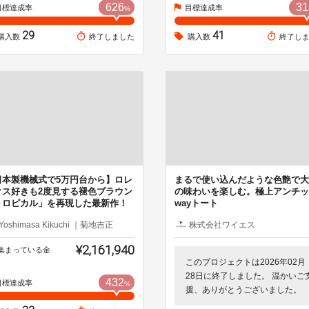
626
31
目標達成率
目標達成率
%
29
41
購入数
終了しました
購入数
終了し
日本製機械式で5万円台から】ロレ
まるで使い込んだような色艶で大
クス好きも2度見する褪色ブラウン
の味わいを楽しむ。極上アンチッ
トロピカル」を再現した最新作！
wayトート
Yoshimasa Kikuchi ｜菊地吉正
株式会社ワイエス
¥2,161,940
集まっている金
このプロジェクトは2026年02月
28日に終了しました。 温かいご
432
目標達成率
%
援、ありがとうございました。