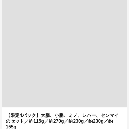
【限定4パック】大腸、小腸、ミノ、レバー、センマイ
のセット／約115g／約270g／約230g／約230g／約
155g