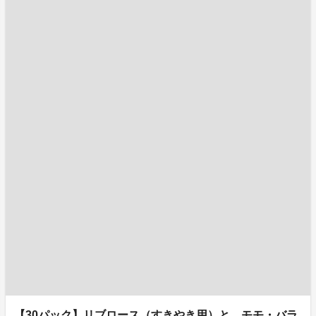
【30パック】リブロース（すきやき用）と、モモ・バラ