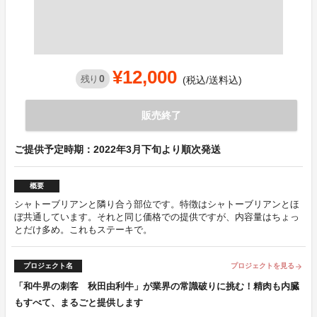
¥12,000
0
残り
(税込/送料込)
販売終了
ご提供予定時期：2022年3月下旬より順次発送
概要
シャトーブリアンと隣り合う部位です。特徴はシャトーブリアンとほ
ぼ共通しています。それと同じ価格での提供ですが、内容量はちょっ
とだけ多め。これもステーキで。
プロジェクト名
プロジェクトを見る
arrow_forward
「和牛界の刺客 秋田由利牛」が業界の常識破りに挑む！精肉も内臓
もすべて、まるごと提供します