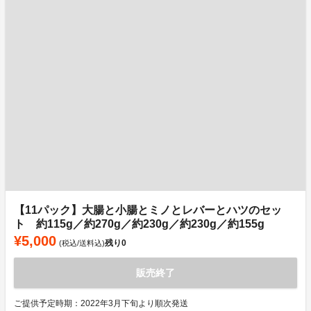
【11パック】大腸と小腸とミノとレバーとハツのセッ
ト 約115g／約270g／約230g／約230g／約155g
¥5,000
残り
0
(税込/送料込)
販売終了
ご提供予定時期：2022年3月下旬より順次発送