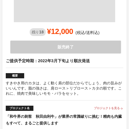
¥12,000
18
残り
(税込/送料込)
販売終了
ご提供予定時期：2022年3月下旬より順次発送
概要
すきやき用のカタは、よく動く肩の部位だからでしょう、肉の旨みが
いいんです。脂の強さは、肩ロース＞リブロース＞カタの順です。こ
れに、焼肉で美味しいモモ・バラをセット。
プロジェクト名
プロジェクトを見る
arrow_forward
「和牛界の刺客 秋田由利牛」が業界の常識破りに挑む！精肉も内臓
もすべて、まるごと提供します