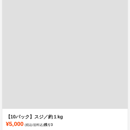
【10パック】スジ／約１kg
¥5,000
残り
3
(税込/送料込)