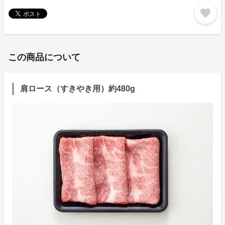
favorite
この商品について
肩ロース（すきやき用）約480g