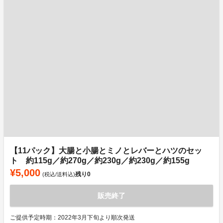
【11パック】大腸と小腸とミノとレバーとハツのセッ
ト 約115g／約270g／約230g／約230g／約155g
¥5,000
残り
0
(税込/送料込)
販売終了
ご提供予定時期：2022年3月下旬より順次発送