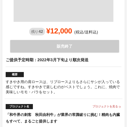
¥12,000
42
残り
(税込/送料込)
販売終了
ご提供予定時期：2022年3月下旬より順次発送
概要
すきやき用の肩ロースは、リブロースよりもさらにサシが入っている
感じですね。すきやきで楽しむのがベストでしょう。これに、焼肉で
美味しいモモ・バラをセット。
プロジェクト名
プロジェクトを見る
arrow_forward
「和牛界の刺客 秋田由利牛」が業界の常識破りに挑む！精肉も内臓
もすべて、まるごと提供します