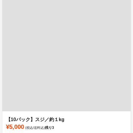
【10パック】スジ／約１kg
¥5,000
残り
3
(税込/送料込)