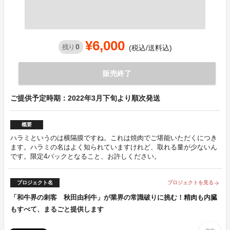
¥6,000
0
残り
(税込/送料込)
販売終了
ご提供予定時期：2022年3月下旬より順次発送
概要
ハラミというのは横隔膜ですね。これは焼肉でご堪能いただくにつき
ます。ハラミの名はよく知られていますけれど、取れる量が少ないん
です。限定4パックとなること、お許しください。
プロジェクト名
プロジェクトを見る
arrow_forward
「和牛界の刺客 秋田由利牛」が業界の常識破りに挑む！精肉も内臓
もすべて、まるごと提供します