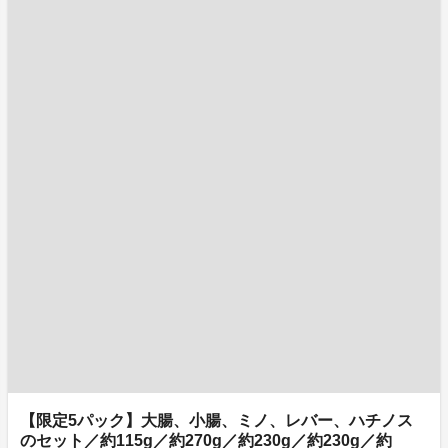
【限定5パック】大腸、小腸、ミノ、レバー、ハチノス
のセット／約115g／約270g／約230g／約230g／約