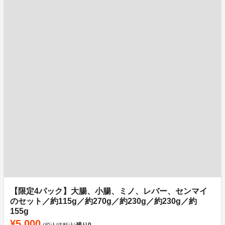
【限定4パック】大腸、小腸、ミノ、レバー、センマイ
のセット／約115g／約270g／約230g／約230g／約
155g
¥5,000
残り
0
(税込/送料込)