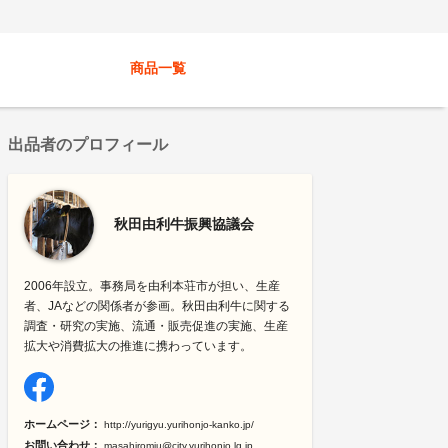
商品一覧
出品者のプロフィール
秋田由利牛振興協議会
2006年設立。事務局を由利本荘市が担い、生産
者、JAなどの関係者が参画。秋田由利牛に関する
調査・研究の実施、流通・販売促進の実施、生産
拡大や消費拡大の推進に携わっています。
ホームページ：
http://yurigyu.yurihonjo-kanko.jp/
お問い合わせ：
masahiromiu@city.yurihonjo.lg.jp