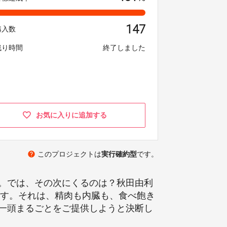
147
購入数
残り時間
終了しました
お気に入りに追加する
help
このプロジェクトは
実行確約型
です。
。では、その次にくるのは？秋田由利
ます。それは、精肉も内臓も、食べ飽き
一頭まるごとをご提供しようと決断し