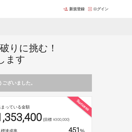
新規登録
ログイン
識破りに挑む！
します
とうございました。
Success
集まっている金額
1,353,400
¥300,000)
(目標
451
%
目標達成率