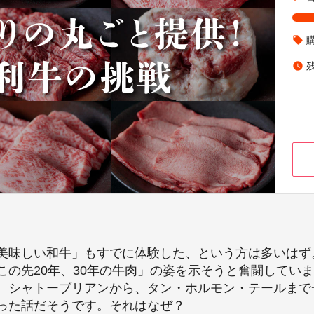
local_offer
watch_later
美味しい和牛」もすでに体験した、という方は多いはず
この先20年、30年の牛肉」の姿を示そうと奮闘してい
。シャトーブリアンから、タン・ホルモン・テールまで
った話だそうです。それはなぜ？