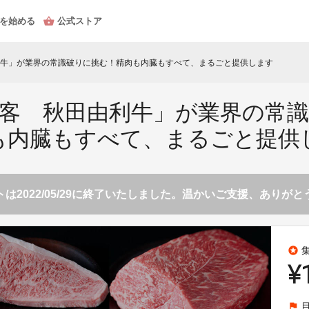
を始める
公式ストア
牛」が業界の常識破りに挑む！精肉も内臓もすべて、まるごと提供します
客 秋田由利牛」が業界の常
も内臓もすべて、まるごと提供
は2022/05/29に終了いたしました。温かいご支援、ありが
stars
¥
flag